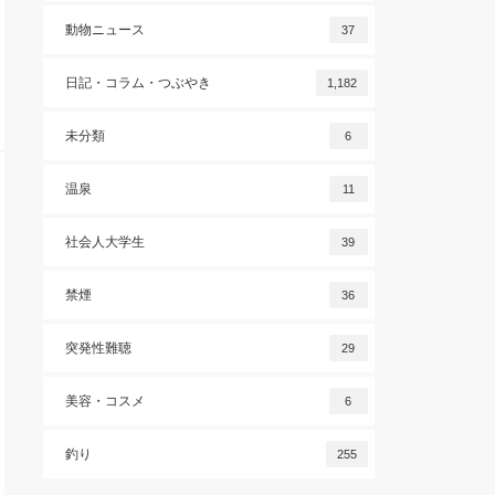
動物ニュース
37
日記・コラム・つぶやき
1,182
未分類
6
温泉
11
社会人大学生
39
禁煙
36
突発性難聴
29
美容・コスメ
6
釣り
255