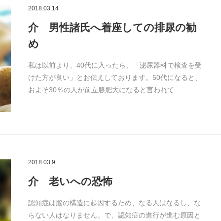
2018.03.14
介 男性諸氏へ着座しての排尿の勧
め
私は以前より、40代に入ったら、「泌尿器科で検査を受
けた方が良い」とお伝えしております。50代になると、
およそ30％の人が前立腺肥大になると言われて…
2018.03.9
介 老いへの恐怖
認知症は脳の構造に起因するため、なる人はなるし、な
らない人はなりません。で、認知症の進行が進む原因と