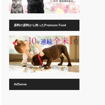
原料の原料から拘ったPremium Food
AdSense