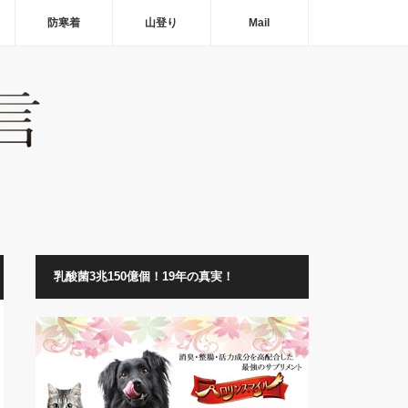
防寒着
山登り
Mail
乳酸菌3兆150億個！19年の真実！