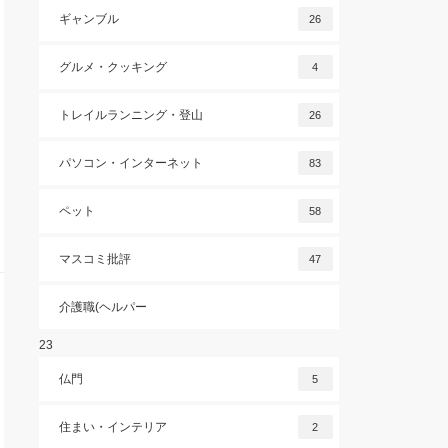
ギャンブル
26
グルメ・クッキング
4
トレイルランニング・登山
26
パソコン・インターネット
83
ペット
58
マスコミ批評
47
介護職(ヘルパー
23
仏門
5
住まい・インテリア
2