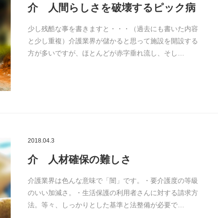
介 人間らしさを破壊するピック病
少し残酷な事を書きますと・・・（過去にも書いた内容
と少し重複）介護業界が儲かると思って施設を開設する
方が多いですが、ほとんどが赤字垂れ流し、そし…
2018.04.3
介 人材確保の難しさ
介護業界は色んな意味で「闇」です。・要介護度の等級
のいい加減さ。・生活保護の利用者さんに対する請求方
法。等々、しっかりとした基準と法整備が必要で…