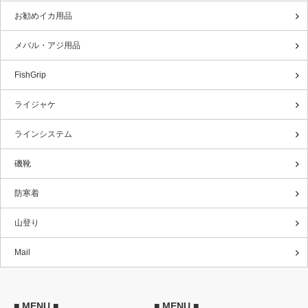
お勧めイカ用品
メバル・アジ用品
FishGrip
ライジャケ
ラインシステム
磯靴
防寒着
山登り
Mail
■ MENU ■
■ MENU ■