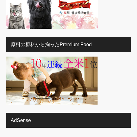
原料の原料から拘ったPremium Food
AdSense