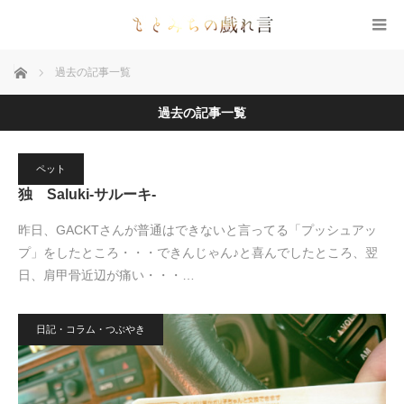
ホーム
過去の記事一覧
過去の記事一覧
2018.08.9
ペット
独 Saluki-サルーキ-
昨日、GACKTさんが普通はできないと言ってる「プッシュアッ
プ」をしたところ・・・できんじゃん♪と喜んでしたところ、翌
日、肩甲骨近辺が痛い・・・…
日記・コラム・つぶやき