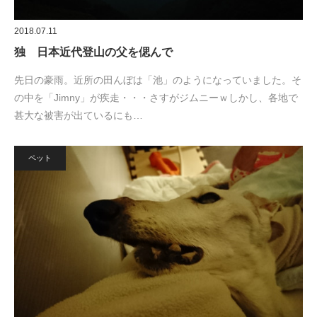
2018.07.11
独 日本近代登山の父を偲んで
先日の豪雨。近所の田んぼは「池」のようになっていました。そ
の中を「Jimny」が疾走・・・さすがジムニーｗしかし、各地で
甚大な被害が出ているにも…
ペット