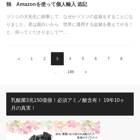
独 Amazonを使って個人輸入 追記
ツツジの大先生に師事して、なぜかツツジの盆栽をすることにな
りました。君は面白いから、世界に通用する盆栽を教えてやる！
と、仰ってくださりまして^^;…
«
1
2
3
4
5
6
7
8
…
196
»
乳酸菌3兆150億個！必須アミノ酸含有！ 19年10ヶ
月の真実！