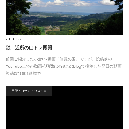
2018.08.7
独 近所の山トレ再開
前回ご紹介した小倉PR動画「修羅の国」ですが、投稿前の
YouTube上での動画視聴数は498このBlogで投稿した翌日の動画
視聴数は601微増で…
日記・コラム・つぶやき