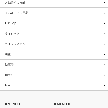
お勧めイカ用品
メバル・アジ用品
FishGrip
ライジャケ
ラインシステム
磯靴
防寒着
山登り
Mail
■ MENU ■
■ MENU ■