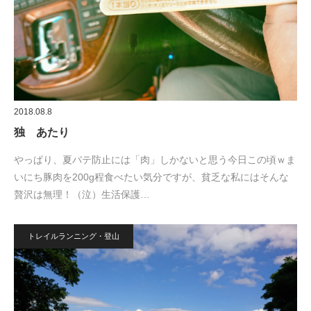
2018.08.8
独 あたり
やっぱり、夏バテ防止には「肉」しかないと思う今日この頃ｗま
いにち豚肉を200g程食べたい気分ですが、貧乏な私にはそんな
贅沢は無理！（泣）生活保護…
トレイルランニング・登山