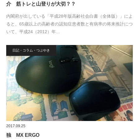
介 筋トレと山登りが大切？？
内閣府が出している「平成28年版高齢社会白書（全体版）」によ
ると、65歳以上の高齢者の認知症患者数と有病率の将来推計につ
いて、平成24（2012）年…
日記・コラム・つぶやき
2017.09.25
独 MX ERGO