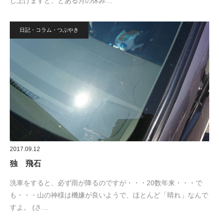
し上げますと、とある月の休み…
日記・コラム・つぶやき
2017.09.12
独 飛石
洗車をすると、必ず雨が降るのですが・・・20数年来・・・で
も・・・山の神様は機嫌が良いようで、ほとんど「晴れ」なんで
すよ。 (さ…