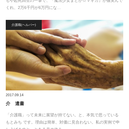
もや起死回生の一撃で、『魔法少女まどか☆マギカ』が微笑んで
くれ、2万6千円が6万円にな…
介護職(ヘルパー)
2017.09.14
介 遺書
「介護職」って未来に展望が持てない。と、本気で思っている
もとみち です。理由は簡単、対価に見合わない。私の実例で申