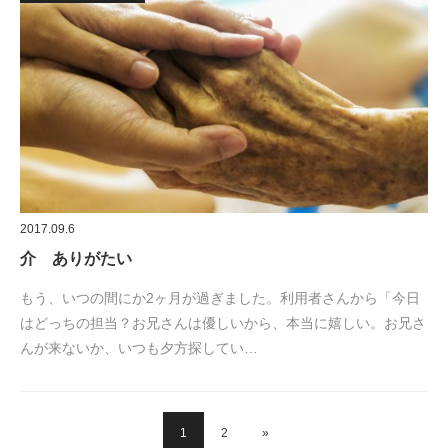
2017.09.6
介 ありがたい
もう、いつの間にか2ヶ月が過ぎました。利用者さんから「今日
はどっちの担当？お兄さんは優しいから、本当に嬉しい。お兄さ
んが来ないか、いつも夕方探してい…
1
2
»