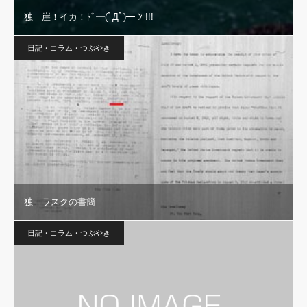
独 崖！イカ！ﾄﾞ━(ﾟДﾟ)━ ﾝ !!!
日記・コラム・つぶやき
独 ラスクの書簡
日記・コラム・つぶやき