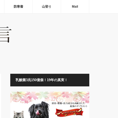
防寒着
山登り
Mail
乳酸菌3兆150億個！19年の真実！