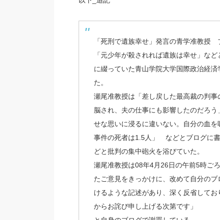
以下_追記
「死刑で遺族幸せ」発言の青学准教授 
「元少年が殺されれば遺族は幸せ」など
に綴っていた青山学院大学国際政治経済学
た。
瀬尾准教授は「差し戻した最高裁の判事
脳され、夫の仕事にも影響したのだろう
せな思いに浸るに違いない。自分の血を
事件の死者は1.5人」 などとブログに
どと批判の集中砲火を浴びていた。
瀬尾准教授は08年4月26日の午前5時
たご意見をきっかけに、改めて自分のブ
けるような記述があり、深く反省してお
からお詫び申し上げる次第です」