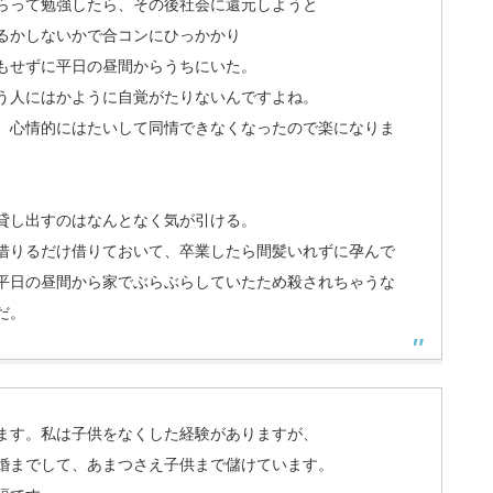
らって勉強したら、その後社会に還元しようと
るかしないかで合コンにひっかかり
もせずに平日の昼間からうちにいた。
う人にはかように自覚がたりないんですよね。
、心情的にはたいして同情できなくなったので楽になりま
貸し出すのはなんとなく気が引ける。
借りるだけ借りておいて、卒業したら間髪いれずに孕んで
平日の昼間から家でぶらぶらしていたため殺されちゃうな
だ。
ます。私は子供をなくした経験がありますが、
婚までして、あまつさえ子供まで儲けています。