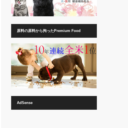
原料の原料から拘ったPremium Food
AdSense