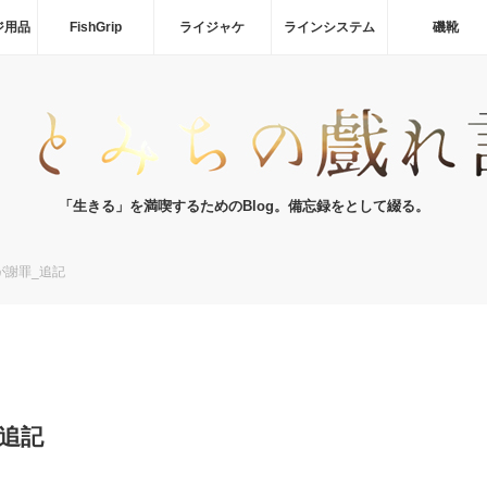
ジ用品
FishGrip
ライジャケ
ラインシステム
磯靴
「生きる」を満喫するためのBlog。備忘録をとして綴る。
が謝罪_追記
追記