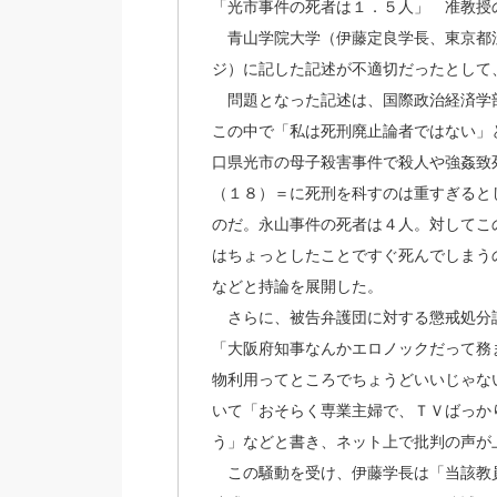
「光市事件の死者は１．５人」 准教授
青山学院大学（伊藤定良学長、東京都
ジ）に記した記述が不適切だったとして
問題となった記述は、国際政治経済学
この中で「私は死刑廃止論者ではない」
口県光市の母子殺害事件で殺人や強姦致
（１８）＝に死刑を科すのは重すぎると
のだ。永山事件の死者は４人。対してこ
はちょっとしたことですぐ死んでしまう
などと持論を展開した。
さらに、被告弁護団に対する懲戒処分
「大阪府知事なんかエロノックだって務
物利用ってところでちょうどいいじゃな
いて「おそらく専業主婦で、ＴＶばっか
う」などと書き、ネット上で批判の声が
この騒動を受け、伊藤学長は「当該教