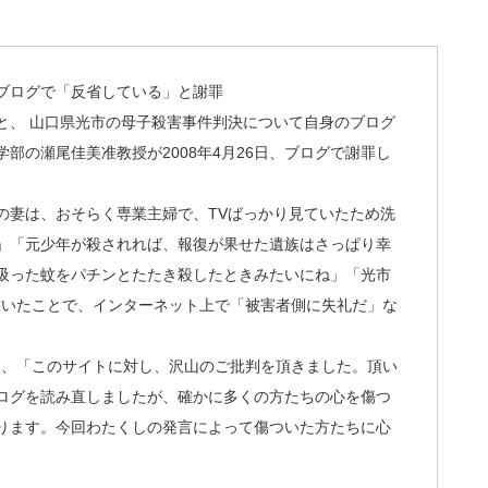
ブログで「反省している」と謝罪
と、 山口県光市の母子殺害事件判決について自身のブログ
部の瀬尾佳美准教授が2008年4月26日、ブログで謝罪し
の妻は、おそらく専業主婦で、TVばっかり見ていたため洗
」「元少年が殺されれば、報復が果せた遺族はさっぱり幸
吸った蚊をパチンとたたき殺したときみたいにね」「光市
書いたことで、インターネット上で「被害者側に失礼だ」な
ごろ、「このサイトに対し、沢山のご批判を頂きました。頂い
ログを読み直しましたが、確かに多くの方たちの心を傷つ
ります。今回わたくしの発言によって傷ついた方たちに心