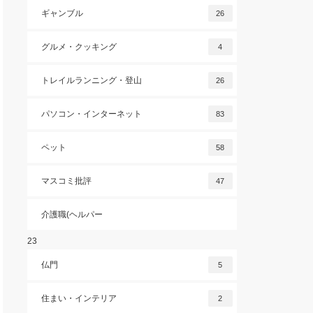
ギャンブル
26
グルメ・クッキング
4
トレイルランニング・登山
26
パソコン・インターネット
83
ペット
58
マスコミ批評
47
介護職(ヘルパー
23
仏門
5
住まい・インテリア
2