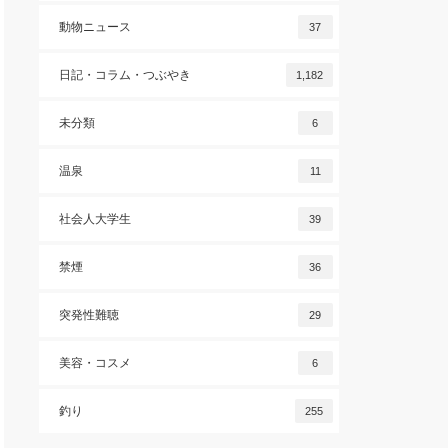
動物ニュース
37
日記・コラム・つぶやき
1,182
未分類
6
温泉
11
社会人大学生
39
禁煙
36
突発性難聴
29
美容・コスメ
6
釣り
255