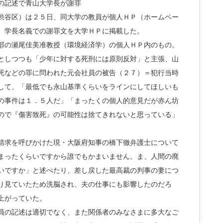
の記述で青山大学長が謝罪
渋谷区）は２５日、同大学の教員が個人ＨＰ（ホームペー
、学長名義での謝罪文を大学ＨＰに掲載した。
部の瀬尾佳美准教授（環境経済学）の個人ＨＰ内のもの。
としつつも「少年に対する死刑には原則反対」と主張、山
死などの罪に問われた元会社員の被告（２７）＝犯行当時
して、「最低でも永山基準くらいをラインにしてほしいも
の事件は１．５人だ」「まったくの個人的意見だが赤ん坊
ので『傷害致死』の可能性は捨てきれないと思っている」
請求を呼びかけた現・大阪府知事の橋下徹弁護士について
まったくらいですから誰でもかまいません。ま、人間の廃
いですか」と述べたり、差し戻した最高裁の判事の妻につ
り見ていたため洗脳され、夫の仕事にも影響したのだろ
上がっていた。
員の記述は適切でなく、また関係者のみなさまに多大なご