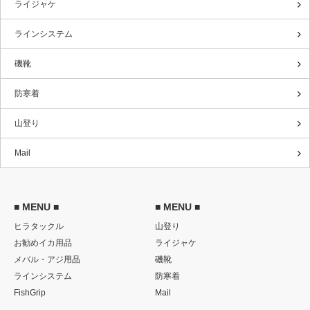
ライジャケ
ラインシステム
磯靴
防寒着
山登り
Mail
■ MENU ■
■ MENU ■
ヒラタックル
山登り
お勧めイカ用品
ライジャケ
メバル・アジ用品
磯靴
ラインシステム
防寒着
FishGrip
Mail