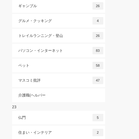
ギャンブル
26
グルメ・クッキング
4
トレイルランニング・登山
26
パソコン・インターネット
83
ペット
58
マスコミ批評
47
介護職(ヘルパー
23
仏門
5
住まい・インテリア
2