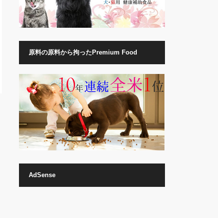
原料の原料から拘ったPremium Food
AdSense