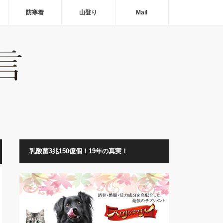
防寒着
山登り
Mail
乳酸菌3兆150億個！19年の真実！