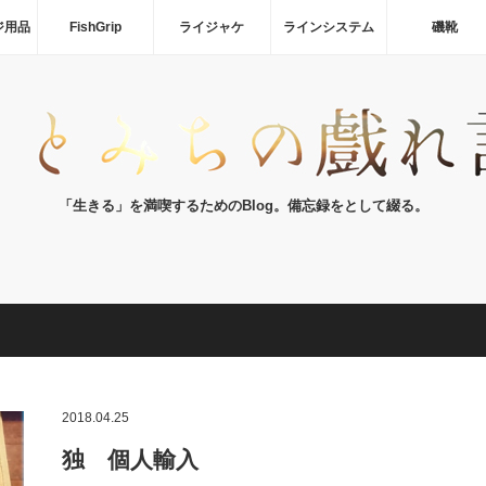
ジ用品
FishGrip
ライジャケ
ラインシステム
磯靴
「生きる」を満喫するためのBlog。備忘録をとして綴る。
2018.04.25
独 個人輸入