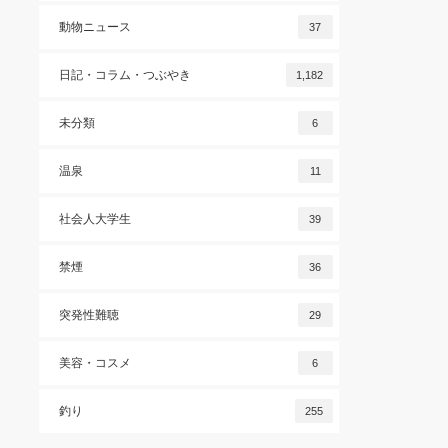
動物ニュース
37
日記・コラム・つぶやき
1,182
未分類
6
温泉
11
社会人大学生
39
禁煙
36
突発性難聴
29
美容・コスメ
6
釣り
255