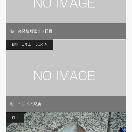
独 突発性難聴２６日目
日記・コラム・つぶやき
独 インドの家族
釣り