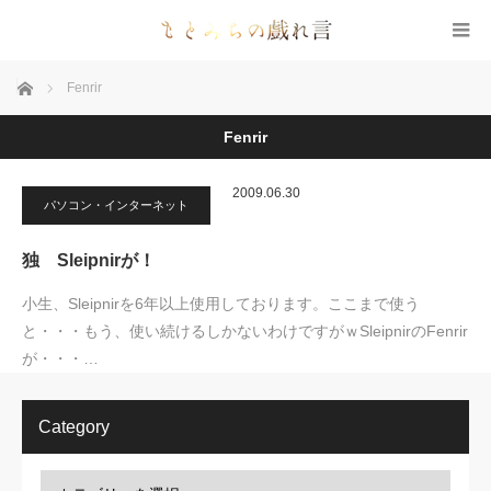
ホーム
Fenrir
Fenrir
2009.06.30
パソコン・インターネット
独 Sleipnirが！
小生、Sleipnirを6年以上使用しております。ここまで使う
と・・・もう、使い続けるしかないわけですがｗSleipnirのFenrir
が・・・…
Category