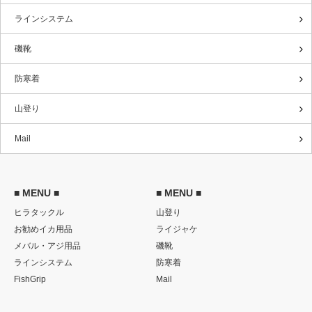
ラインシステム
磯靴
防寒着
山登り
Mail
■ MENU ■
■ MENU ■
ヒラタックル
山登り
お勧めイカ用品
ライジャケ
メバル・アジ用品
磯靴
ラインシステム
防寒着
FishGrip
Mail