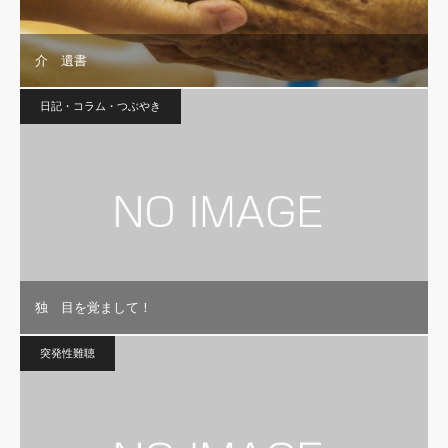
介 遺書
日記・コラム・つぶやき
独 目を覚まして！
突発性難聴