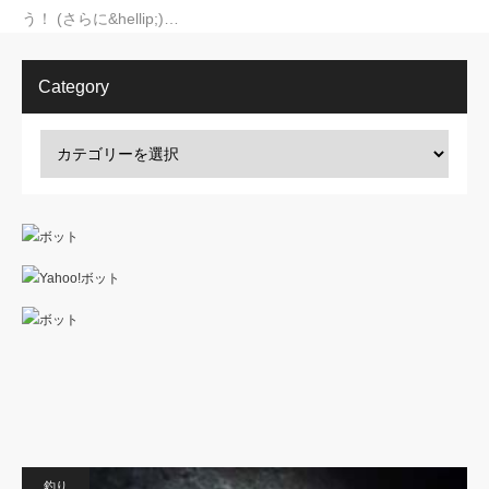
う！ (さらに&hellip;)…
Category
釣り