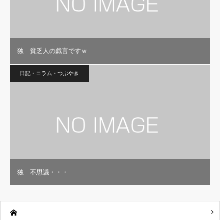
独 貧乏人の戯言ですｗ
日記・コラム・つぶやき
独 不思議・・・