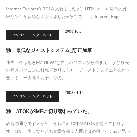
Internet Explorer8 RC1を入れましたが、HTMLメール添付の外
部リンクが読めなくなりましたwそこで。。。Internet Exp…
2008.10.5
パソコン・インターネット
独 最低なジャストシステム_訂正加筆
小生、今は無きFM-NEW7と言うパソコンから今まで、かなり長
い年月パソコンに触れて参りました。ジャストシステムとの付き
合いも、一太郎＆花子よりのお…
2008.01.19
パソコン・インターネット
独 ATOKがIMEに切り替わっていた。
表題の通りですｗ小生、かれこれ10年弱ATOKを使っておりま
す。はい、多少なりとも文章を書く人間には必須アイテムと思っ