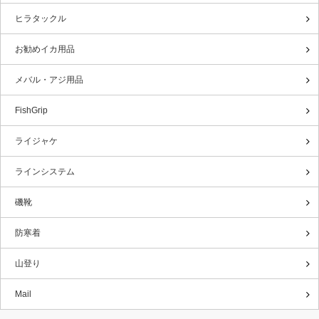
ヒラタックル
お勧めイカ用品
メバル・アジ用品
FishGrip
ライジャケ
ラインシステム
磯靴
防寒着
山登り
Mail