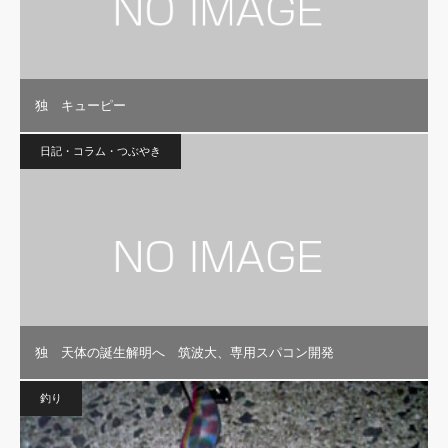
独 キューピー
日記・コラム・つぶやき
独 天体の誕生解明へ 筑波大、専用スパコン開発
釣り