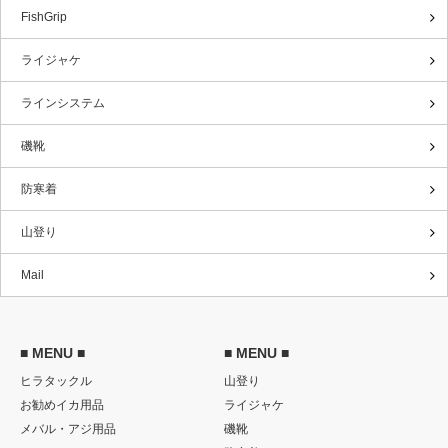
FishGrip
ライジャケ
ラインシステム
磯靴
防寒着
山登り
Mail
■ MENU ■
■ MENU ■
ヒラタックル
山登り
お勧めイカ用品
ライジャケ
メバル・アジ用品
磯靴