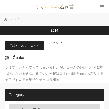
ホーム
2014
2014
2014.01.5
日記・コラム・つぶやき
独 Česká
明けてだいぶん立ってしまいましたが、なーんの連絡もせずに申
し訳ございません。新年のご挨拶は日本の旧正月前にお送りする
予定ですｗ年末年始とチェコ共和国…
Category