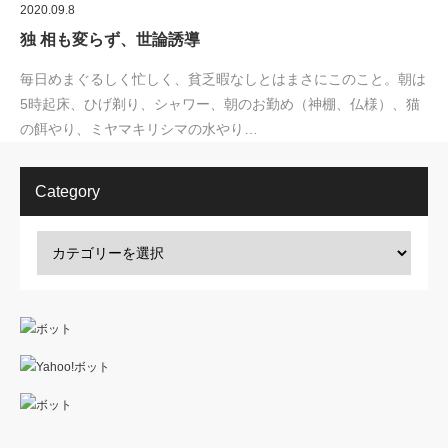
2020.09.8
独 相も変らず、世論誘導
毎日めまぐるしく忙しく、貧乏暇なしとはまさにこのこと。朝は
5時起床、ひげ剃り、シャワー、朝のお勤め（神棚、仏様）、猫
の餌やり、ミヤマキリシマの水やり…
Category