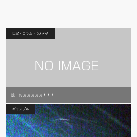
日記・コラム・つぶやき
独 おぉぉぉぉぉ！！！
ギャンブル