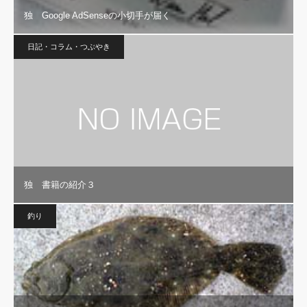
独 Google AdSenseの小切手が届く
日記・コラム・つぶやき
独 書籍の紹介３
釣り