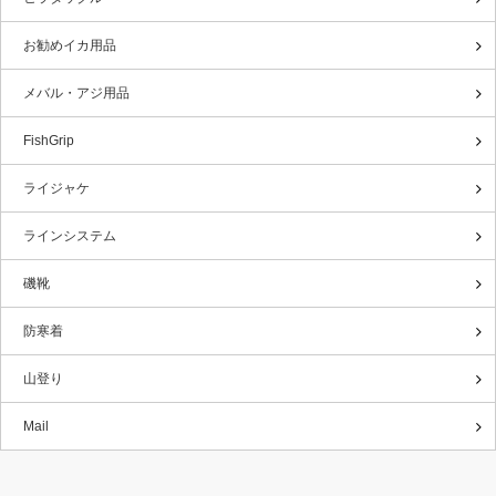
お勧めイカ用品
メバル・アジ用品
FishGrip
ライジャケ
ラインシステム
磯靴
防寒着
山登り
Mail