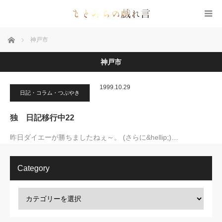
ホーム
神戸市
神戸市
1999.10.29
日記・コラム・つぶやき
独 日記移行中22
昨日ダイエーが勝ちましたねぇ～。 (さらに&hellip;)…
Category