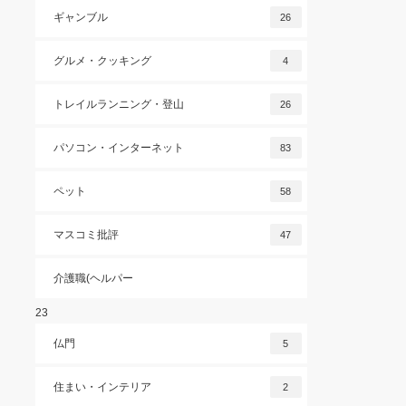
ギャンブル
26
グルメ・クッキング
4
トレイルランニング・登山
26
パソコン・インターネット
83
ペット
58
マスコミ批評
47
介護職(ヘルパー
23
仏門
5
住まい・インテリア
2