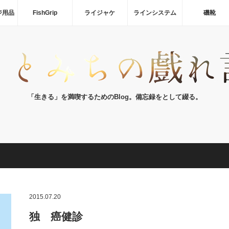
ジ用品
FishGrip
ライジャケ
ラインシステム
磯靴
「生きる」を満喫するためのBlog。備忘録をとして綴る。
2015.07.20
独 癌健診