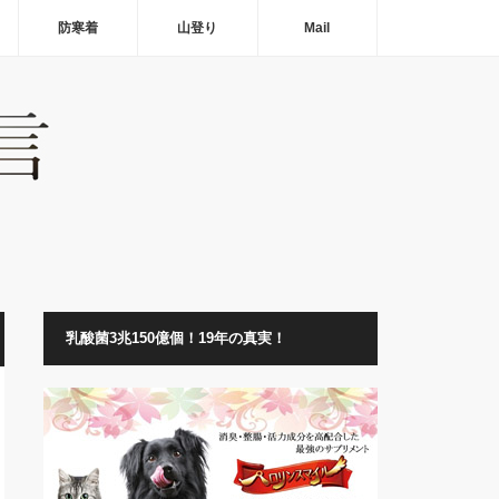
防寒着
山登り
Mail
乳酸菌3兆150億個！19年の真実！