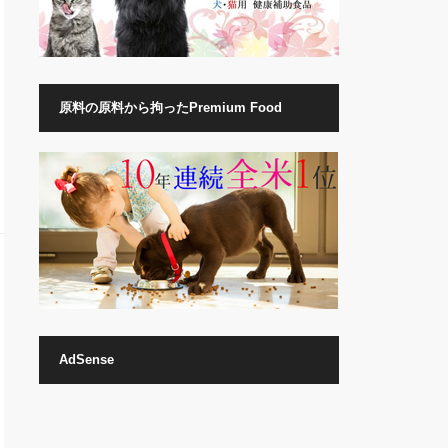
原料の原料から拘ったPremium Food
AdSense