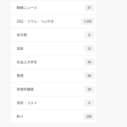
動物ニュース
37
日記・コラム・つぶやき
1,182
未分類
6
温泉
11
社会人大学生
39
禁煙
36
突発性難聴
29
美容・コスメ
6
釣り
255