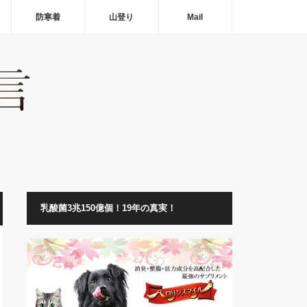
防寒着
山登り
Mail
乳酸菌3兆150億個！19年の真実！