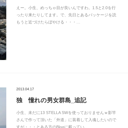
えー。小生、めっちゃ目が良いんですわ。1.5と2.0を行
ったり来たりしてます。で、先日とあるパッケージを読
もうと近づけたらぼやける・・・…
2013.04.17
独 憧れの男女群島_追記
小生、未だに13 STELLA SWを使っておりませんｗ影竿
さんで作って頂いた「外道」に装着して入魂したいので
すが・・・とある方のBlogに載ってい…