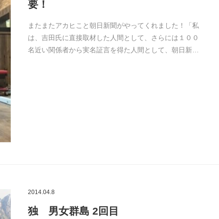
要！
またまたアカヒこと朝日新聞がやってくれました！「私
は、吉田氏に直接取材した人間として、さらには１００
名近い関係者から実名証言を得た人間として、朝日新…
2014.04.8
独 男女群島 2回目