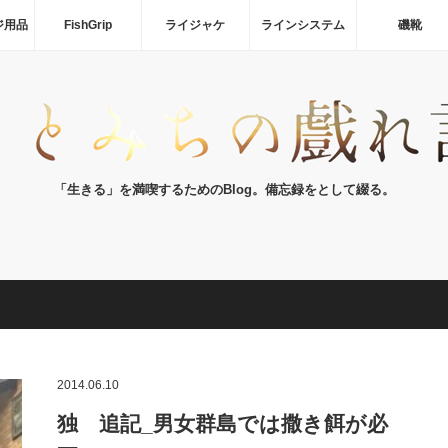
ジ用品
FishGrip
ライジャケ
ラインシステム
磯靴
「生きる」を満喫するためのBlog。備忘録をとして綴る。
2014.06.10
独 追記_男女群島では撒き餌が必