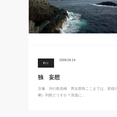
2009.04.14
釣り
独 妄想
宗像 沖の島長崎 男女群島ここまでは、皆様
喇）列島どうすか？浪漫に…