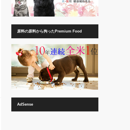
原料の原料から拘ったPremium Food
AdSense