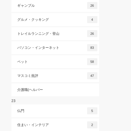
ギャンブル
26
グルメ・クッキング
4
トレイルランニング・登山
26
パソコン・インターネット
83
ペット
58
マスコミ批評
47
介護職(ヘルパー
23
仏門
5
住まい・インテリア
2