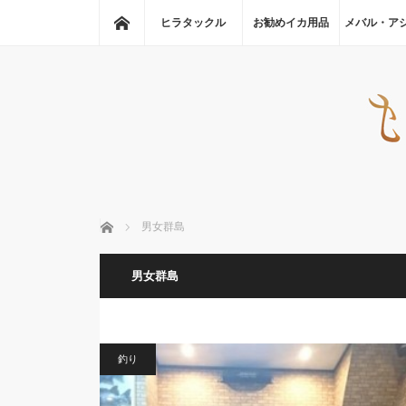
ホーム
ヒラタックル
お勧めイカ用品
メバル・ア
ホーム
男女群島
男女群島
釣り