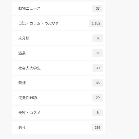
動物ニュース
37
日記・コラム・つぶやき
1,182
未分類
6
温泉
11
社会人大学生
39
禁煙
36
突発性難聴
29
美容・コスメ
6
釣り
255