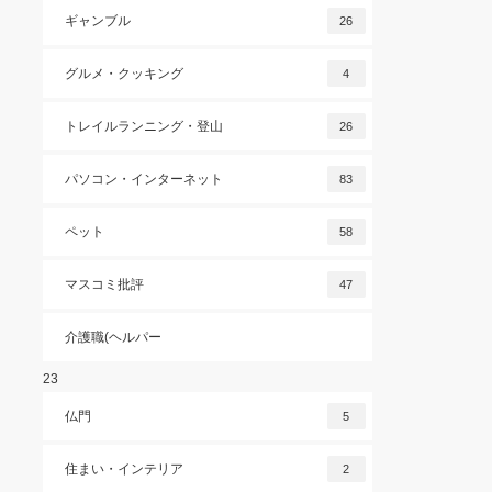
ギャンブル
26
グルメ・クッキング
4
トレイルランニング・登山
26
パソコン・インターネット
83
ペット
58
マスコミ批評
47
介護職(ヘルパー
23
仏門
5
住まい・インテリア
2