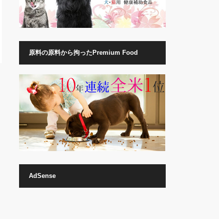
原料の原料から拘ったPremium Food
AdSense