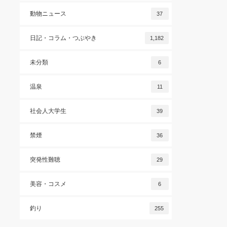
動物ニュース
37
日記・コラム・つぶやき
1,182
未分類
6
温泉
11
社会人大学生
39
禁煙
36
突発性難聴
29
美容・コスメ
6
釣り
255