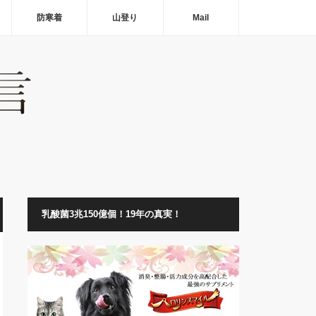
防寒着
山登り
Mail
乳酸菌3兆150億個！19年の真実！