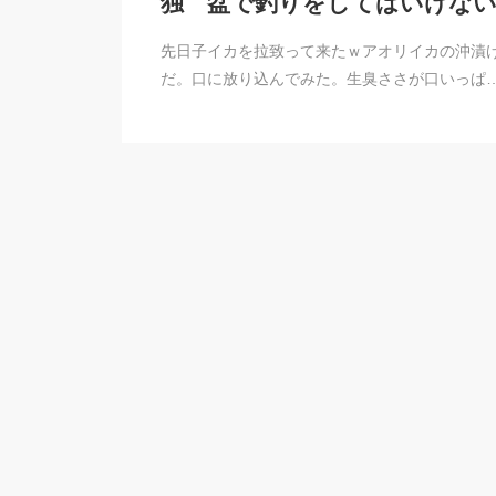
独 盆で釣りをしてはいけない
先日子イカを拉致って来たｗアオリイカの沖漬
だ。口に放り込んでみた。生臭ささが口いっぱ