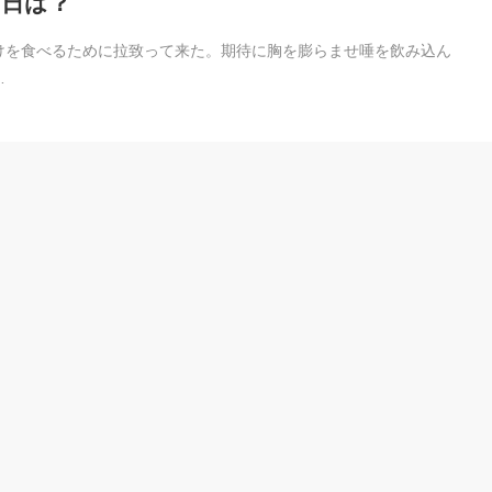
日は？
けを食べるために拉致って来た。期待に胸を膨らませ唾を飲み込ん
…