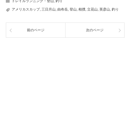
トレイルランニング・登山
,
釣り
アメリカスカップ
,
三日月山
,
由布岳
,
登山
,
相撲
,
立花山
,
英彦山
,
釣り
前のページ
次のページ