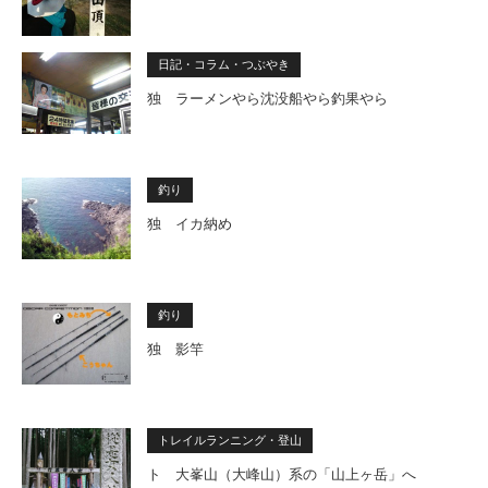
日記・コラム・つぶやき
独 ラーメンやら沈没船やら釣果やら
釣り
独 イカ納め
釣り
独 影竿
トレイルランニング・登山
ト 大峯山（大峰山）系の「山上ヶ岳」へ