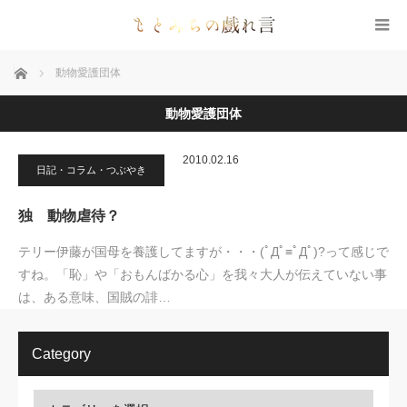
ホーム
動物愛護団体
動物愛護団体
2010.02.16
日記・コラム・つぶやき
独 動物虐待？
テリー伊藤が国母を養護してますが・・・(ﾟДﾟ≡ﾟДﾟ)?って感じで
すね。「恥」や「おもんばかる心」を我々大人が伝えていない事
は、ある意味、国賊の誹…
Category