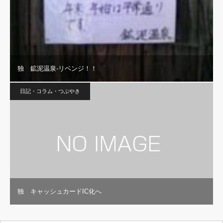
独 鉱泥温泉-リベンジ！！
日記・コラム・つぶやき
独 キャッシュカードIC化へ