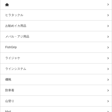
ヒラタックル
お勧めイカ用品
メバル・アジ用品
FishGrip
ライジャケ
ラインシステム
磯靴
防寒着
山登り
Mail