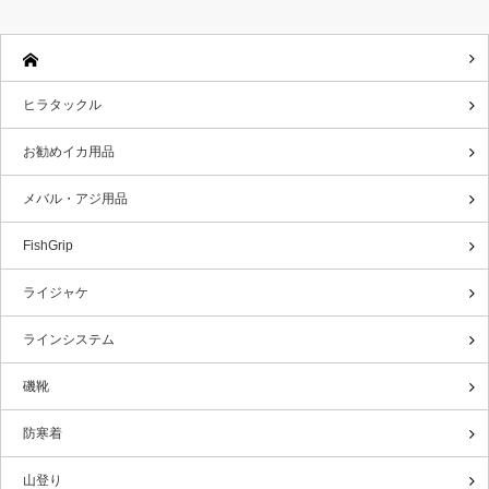
ヒラタックル
お勧めイカ用品
メバル・アジ用品
FishGrip
ライジャケ
ラインシステム
磯靴
防寒着
山登り