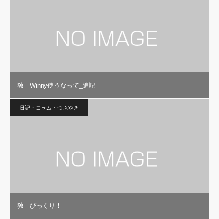
独 Winny使うなって_追記
日記・コラム・つぶやき
独 びっくり！