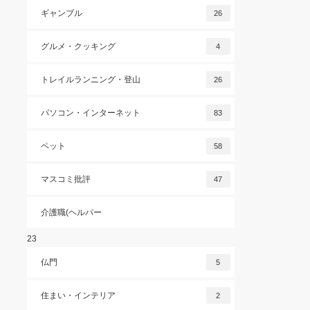
ギャンブル
26
グルメ・クッキング
4
トレイルランニング・登山
26
パソコン・インターネット
83
ペット
58
マスコミ批評
47
介護職(ヘルパー
23
仏門
5
住まい・インテリア
2