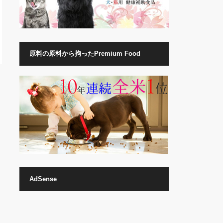
原料の原料から拘ったPremium Food
AdSense