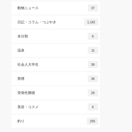
動物ニュース
37
日記・コラム・つぶやき
1,182
未分類
6
温泉
11
社会人大学生
39
禁煙
36
突発性難聴
29
美容・コスメ
6
釣り
255