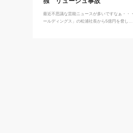
独 リュージュ事故
最近不思議な芸能ニュースが多いですなぁ・・
ールディングス」の松浦社長から5億円を脅し…