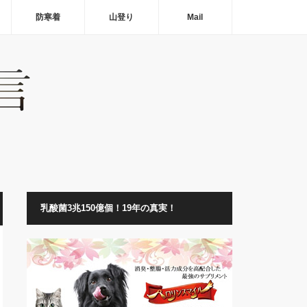
防寒着
山登り
Mail
乳酸菌3兆150億個！19年の真実！