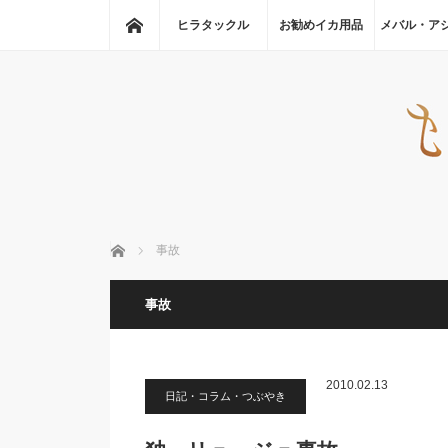
ホーム
ヒラタックル
お勧めイカ用品
メバル・ア
ホーム
事故
事故
2010.02.13
日記・コラム・つぶやき