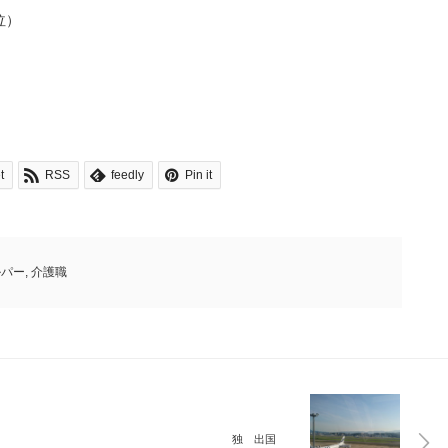
泣）
t
RSS
feedly
Pin it
ルパー
,
介護職
独 出国