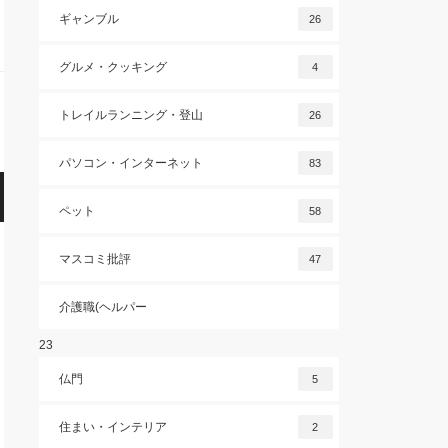
ギャンブル
26
グルメ・クッキング
4
トレイルランニング・登山
26
パソコン・インターネット
83
ペット
58
マスコミ批評
47
介護職(ヘルパー
23
仏門
5
住まい・インテリア
2