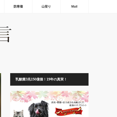
防寒着
山登り
Mail
乳酸菌3兆150億個！19年の真実！