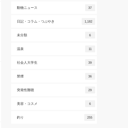
動物ニュース
37
日記・コラム・つぶやき
1,182
未分類
6
温泉
11
社会人大学生
39
禁煙
36
突発性難聴
29
美容・コスメ
6
釣り
255