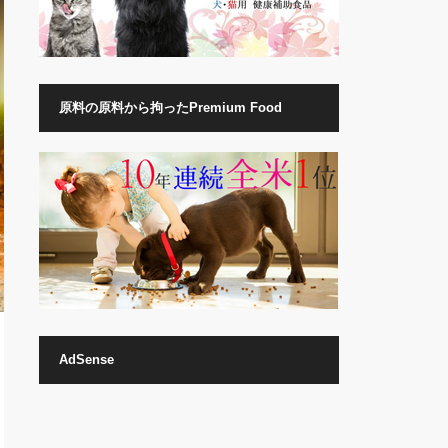
原料の原料から拘ったPremium Food
AdSense