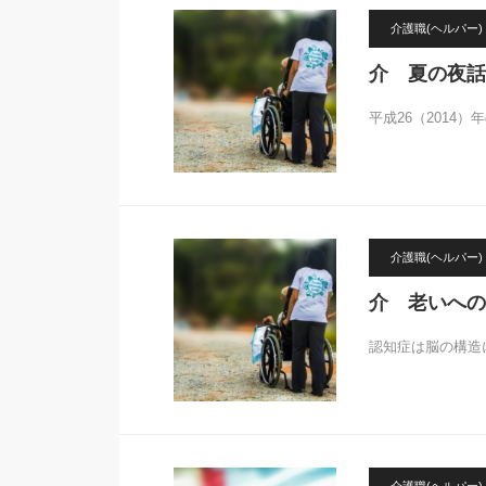
介護職(ヘルパー)
介 夏の夜話
平成26（2014
介護職(ヘルパー)
介 老いへの
認知症は脳の構造