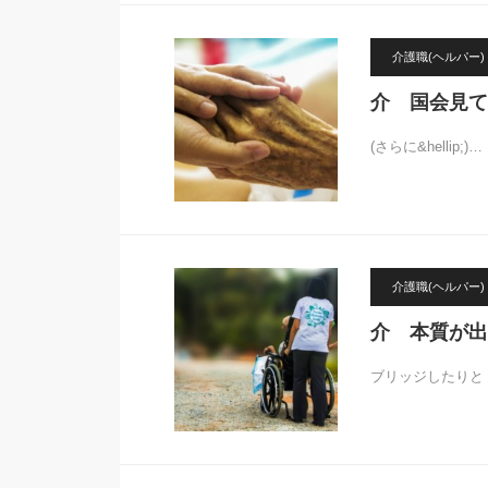
介護職(ヘルパー)
介 国会見て
(さらに&hellip;)…
介護職(ヘルパー)
介 本質が出
ブリッジしたりと