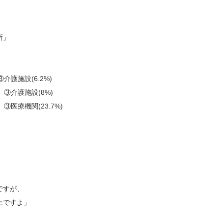
所」
③介護施設(6.2%)
) ③介護施設(8%)
 ③医療機関(23.7%)
、
ですが、
上ですよ」