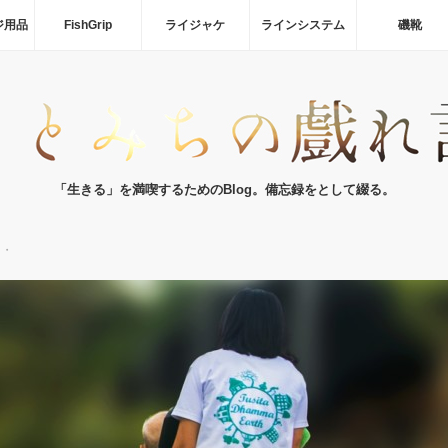
ジ用品
FishGrip
ライジャケ
ラインシステム
磯靴
「生きる」を満喫するためのBlog。備忘録をとして綴る。
・・