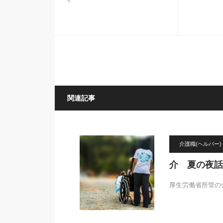
関連記事
介護職(ヘルパー)
介 夏の夜話
厚生労働省所管の