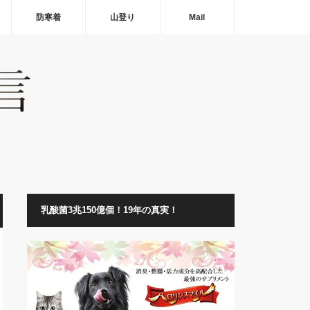
防寒着
山登り
Mail
乳酸菌3兆150億個！19年の真実！