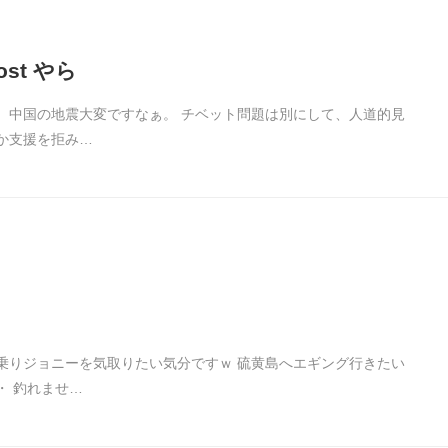
host やら
 中国の地震大変ですなぁ。 チベット問題は別にして、人道的見
か支援を拒み…
乗りジョニーを気取りたい気分ですｗ 硫黄島へエギング行きたい
・ 釣れませ…