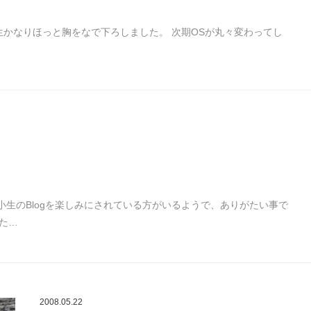
。 小生かなりほっと胸をなで下ろしました。 次期OSが丸々変わってし
小生のBlogを楽しみにされている方がいるようで、ありがたい事で
した…
2008.05.22