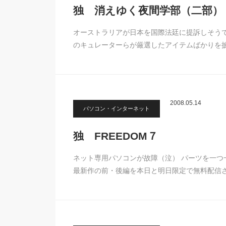
独 消えゆく夜間学部（二部）
オーストラリアが日本を国際法廷に提訴しそうで
のキュレーターらが厳選したアイテムばかりを披
2008.05.14
パソコン・インターネット
独 FREEDOM７
ネット専用パソコンが故障（泣） パーツを一つ
最新作の前・後編を本日と明日限定で無料配信