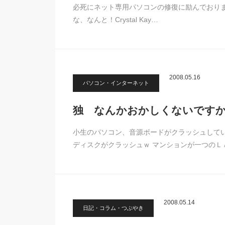
必死にネット専用パソコンの修復に励んでおります
な、なんと！Crystal Kay…
2008.05.16
パソコン・インターネット
独 なんかおかしくないです
小生のパソコン、音源ボードがクラッシュして
ディスクがクラッシュｗ マンションが一つのＬ
2008.05.14
日記・コラム・つぶやき