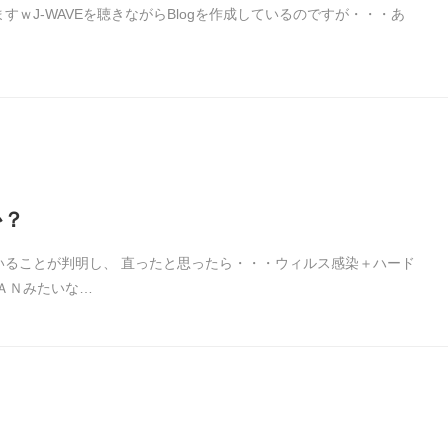
ｗJ-WAVEを聴きながらBlogを作成しているのですが・・・あ
か？
いることが判明し、 直ったと思ったら・・・ウィルス感染＋ハード
ＡＮみたいな…