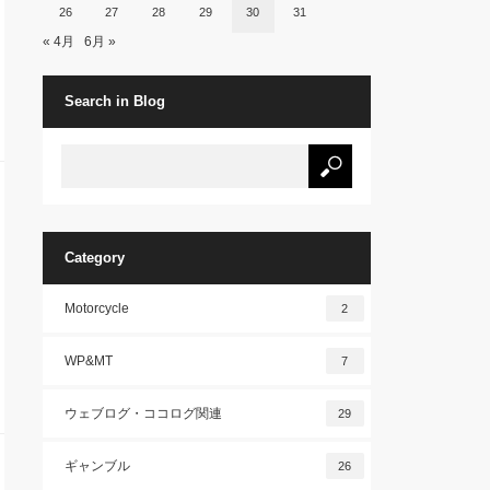
26
27
28
29
30
31
« 4月
6月 »
Search in Blog
Category
Motorcycle
2
WP&MT
7
ウェブログ・ココログ関連
29
ギャンブル
26