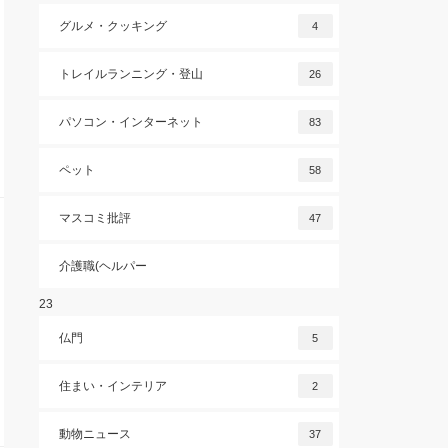
グルメ・クッキング
4
トレイルランニング・登山
26
パソコン・インターネット
83
ペット
58
マスコミ批評
47
介護職(ヘルパー
23
仏門
5
住まい・インテリア
2
動物ニュース
37