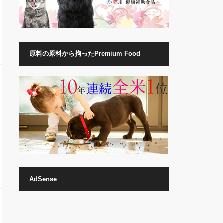
原料の原料から拘ったPremium Food
AdSense