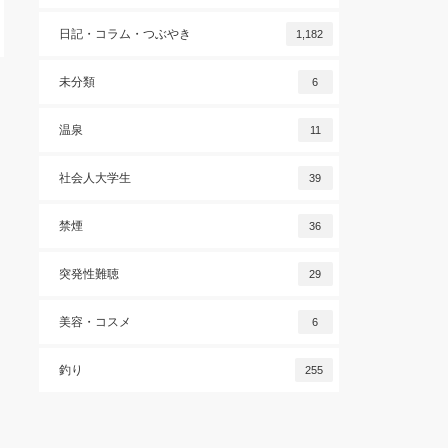
日記・コラム・つぶやき
1,182
未分類
6
温泉
11
社会人大学生
39
禁煙
36
突発性難聴
29
美容・コスメ
6
釣り
255