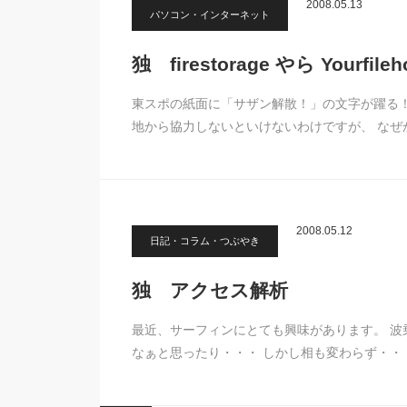
2008.05.13
パソコン・インターネット
独 firestorage やら Yourfile
東スポの紙面に「サザン解散！」の文字が躍る！
地から協力しないといけないわけですが、 なぜ
2008.05.12
日記・コラム・つぶやき
独 アクセス解析
最近、サーフィンにとても興味があります。 波
なぁと思ったり・・・ しかし相も変わらず・・