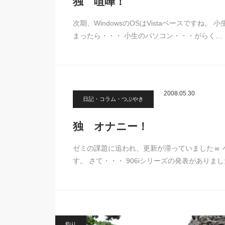
独 喧嘩！
次期、WindowsのOSはVistaベースですね
まったら・・・ 小生のパソコン・・・がらく…
2008.05.30
日記・コラム・つぶやき
独 オナニー！
ゼミの課題に追われ、更新が滞っていましたｗ 
す。 さて・・・ 906iシリーズの発表がありま
釣り