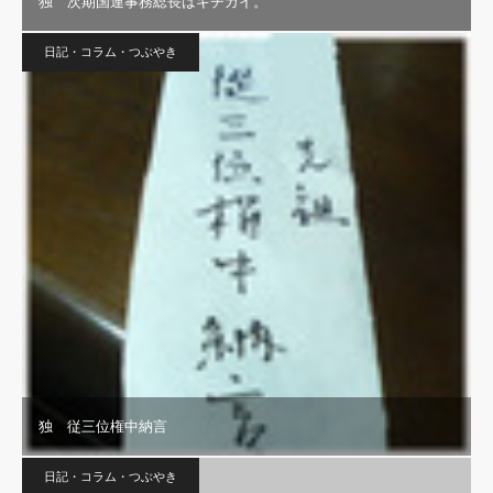
独 次期国連事務総長はキチガイ。
日記・コラム・つぶやき
独 従三位権中納言
日記・コラム・つぶやき