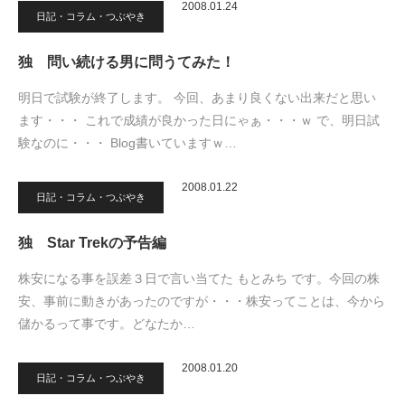
2008.01.24
日記・コラム・つぶやき
独 問い続ける男に問うてみた！
明日で試験が終了します。 今回、あまり良くない出来だと思い
ます・・・ これで成績が良かった日にゃぁ・・・ｗ で、明日試
験なのに・・・ Blog書いていますｗ…
2008.01.22
日記・コラム・つぶやき
独 Star Trekの予告編
株安になる事を誤差３日で言い当てた もとみち です。今回の株
安、事前に動きがあったのですが・・・株安ってことは、今から
儲かるって事です。どなたか…
2008.01.20
日記・コラム・つぶやき