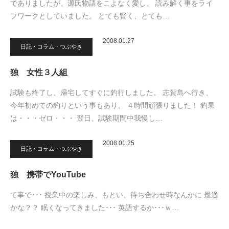
でありましたが、源氏物語をこよなく愛し、 読み解く事をライ
フワークとしていました。 とても賢く、とても…
2008.01.27
日記・コラム・つぶやき
独 女性３人組
試験も終了し、帰宅してすぐに釣行しました。 志賀島へ行き、
今年初めての釣りという事もあり、 ４時間頑張りました！ 釣果
は・・・ゼロ・・・ 翌日、試験期間中我慢し…
2008.01.25
日記・コラム・つぶやき
独 携帯でYouTube
て事で･･･ 授業中の楽しみ、もとい、待ち合わせ時なんかに 最適
かな？？ 眠くなってきました･･･ 英語するか･･･ｗ…