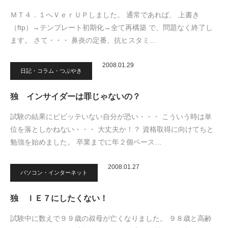
ＭＴ４．１へＶｅｒＵＰしました。 通常であれば、 上書き
（ftp）→テンプレート初期化→全て再構築 で、問題なく終了し
ます。 さて・・・ 鼻炎の定番、抗ヒスタミ…
2008.01.29
日記・コラム・つぶやき
独 インサイダーは罪じゃないの？
試験の結果にビビッテいない自分が恐い・・・ こういう時は単
位を落としかねない・・・ 大丈夫か！？ 資格取得に向けてちと
勉強を始めました。 卒業までに年２個ペース…
2008.01.27
パソコン・インターネット
独 ＩＥ７にしたくない！
試験中に数えで９９歳の叔母が亡くなりました。 ９８歳と高齢