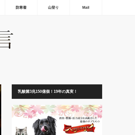
防寒着
山登り
Mail
乳酸菌3兆150億個！19年の真実！