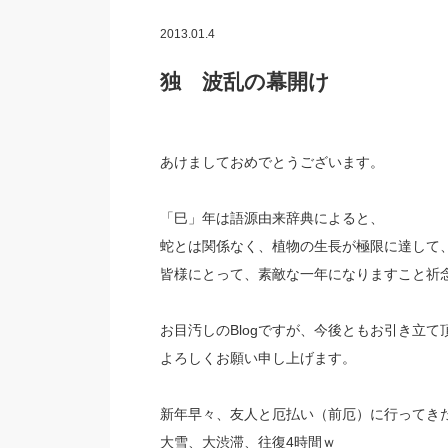
2013.01.4
独 波乱の幕開け
あけましておめでとうございます。
「巳」年は語源由来辞典によると、
蛇とは関係なく、植物の生長が極限に達して
皆様にとって、素敵な一年になりますこと祈
お目汚しのBlogですが、今後ともお引き立て
よろしくお願い申し上げます。
新年早々、友人と厄払い（前厄）に行ってき
大雪、大渋滞、往復4時間ｗ