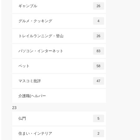
ギャンブル
26
グルメ・クッキング
4
トレイルランニング・登山
26
パソコン・インターネット
83
ペット
58
マスコミ批評
47
介護職(ヘルパー
23
仏門
5
住まい・インテリア
2