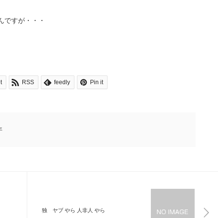
なんですが・・・
t
RSS
feedly
Pin it
年
独 ヤブ やら 人非人 やら