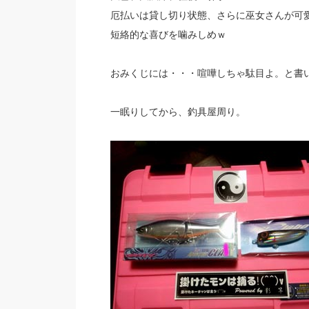
厄払いは貸し切り状態、さらに巫女さんが可
短絡的な喜びを噛みしめｗ
おみくじには・・・喧嘩しちゃ駄目よ。と書
一眠りしてから、釣具屋周り。