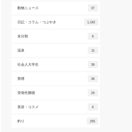
動物ニュース
37
日記・コラム・つぶやき
1,182
未分類
6
温泉
11
社会人大学生
39
禁煙
36
突発性難聴
29
美容・コスメ
6
釣り
255