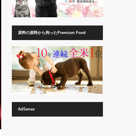
原料の原料から拘ったPremium Food
AdSense