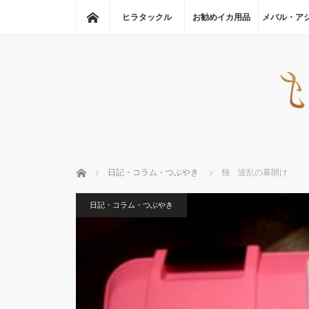
ホーム
ヒラタックル
お勧めイカ用品
メバル・ア
ホーム
日記・コラム・つぶやき
独 波乱の幕開け
日記・コラム・つぶやき