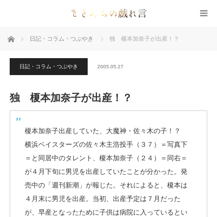
ホーム
日記・コラム・つぶやき
独 榎本加奈子が出産！？
日記・コラム・つぶやき
2005.05.27
独 榎本加奈子が出産！？
榎本加奈子出産していた、大魔神・佐々木の子！？
横浜ベイスターズの佐々木主浩投手（３７）＝写真下
＝と同居中のタレント、榎本加奈子（２４）＝同右＝
が４月下旬に男児を出産していたことが分かった。発
売中の「週刊新潮」が報じた。それによると、榎本は
４月末に男児を出産。当初、出産予定は７月だった
が、早産となったために子供は病院に入っているとい