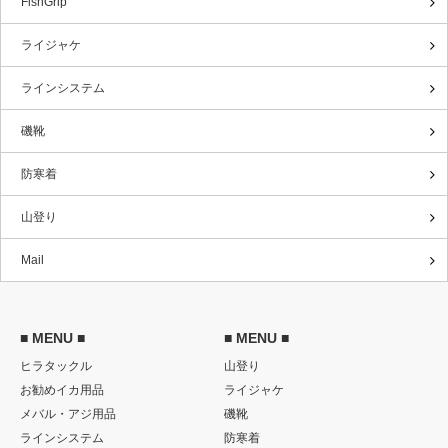
FishGrip
ライジャケ
ラインシステム
磯靴
防寒着
山登り
Mail
■ MENU ■
■ MENU ■
ヒラタックル
山登り
お勧めイカ用品
ライジャケ
メバル・アジ用品
磯靴
ラインシステム
防寒着