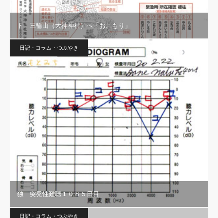
ト 三輪山（大神神社）へ「おこもり」
日記・コラム・つぶやき
独 突発性難聴１０８５日目
日記・コラム・つぶやき