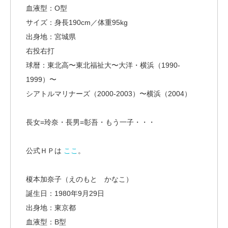
血液型：O型
サイズ：身長190cm／体重95kg
出身地：宮城県
右投右打
球暦：東北高〜東北福祉大〜大洋・横浜（1990-
1999）〜
シアトルマリナーズ（2000-2003）〜横浜（2004）
長女=玲奈・長男=彰吾・もう一子・・・
公式ＨＰは
ここ
。
榎本加奈子（えのもと かなこ）
誕生日：1980年9月29日
出身地：東京都
血液型：B型