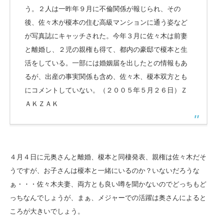
う。２人は一昨年９月に不倫関係が報じられ、その
後、佐々木が榎本の住む高級マンションに通う姿など
が写真誌にキャッチされた。今年３月に佐々木は前妻
と離婚し、２児の親権も得て、都内の豪邸で榎本と生
活をしている。一部には婚姻届を出したとの情報もあ
るが、出産の事実関係も含め、佐々木、榎本双方とも
にコメントしていない。（２００５年５月２６日）Ｚ
ＡＫＺＡＫ
４月４日に元奥さんと離婚、榎本と同棲発表、親権は佐々木だそ
うですが、お子さんは榎本と一緒にいるのか？いないだろうな
ぁ・・・佐々木夫妻、両方とも良い噂を聞かないのでどっちもど
っちなんでしょうが、まぁ、メジャーでの活躍は奥さんによると
ころが大きいでしょう。