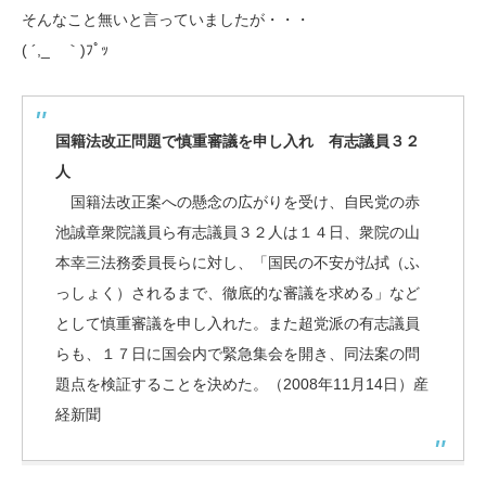
そんなこと無いと言っていましたが・・・
( ´,_ゝ｀)ﾌﾟｯ
国籍法改正問題で慎重審議を申し入れ 有志議員３２
人
国籍法改正案への懸念の広がりを受け、自民党の赤
池誠章衆院議員ら有志議員３２人は１４日、衆院の山
本幸三法務委員長らに対し、「国民の不安が払拭（ふ
っしょく）されるまで、徹底的な審議を求める」など
として慎重審議を申し入れた。また超党派の有志議員
らも、１７日に国会内で緊急集会を開き、同法案の問
題点を検証することを決めた。（2008年11月14日）産
経新聞