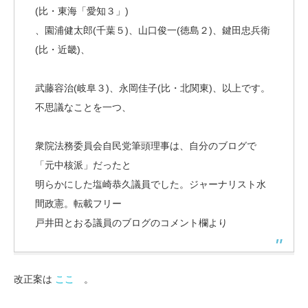
(比・東海「愛知３」)
、園浦健太郎(千葉５)、山口俊一(徳島２)、鍵田忠兵衛
(比・近畿)、
武藤容治(岐阜３)、永岡佳子(比・北関東)、以上です。
不思議なことを一つ、
衆院法務委員会自民党筆頭理事は、自分のブログで
「元中核派」だったと
明らかにした塩崎恭久議員でした。ジャーナリスト水
間政憲。転載フリー
戸井田とおる議員のブログのコメント欄より
改正案は
ここ
。