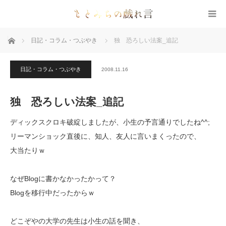
ホーム
日記・コラム・つぶやき
独 恐ろしい法案_追記
日記・コラム・つぶやき
2008.11.16
独 恐ろしい法案_追記
ディックスクロキ破綻しましたが、小生の予言通りでしたね^^;
リーマンショック直後に、知人、友人に言いまくったので、
大当たりｗ
なぜBlogに書かなかったかって？
Blogを移行中だったからｗ
どこぞやの大学の先生は小生の話を聞き、