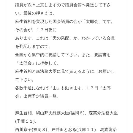
議員が次々上京しますので議員会館へ発送して下さ
い。最後の押さえは、
麻生首相を実現した国会議員の会が「太郎会」です。
その会が、１７日夜に
あります。これは「天の采配」か。わかっている会員
を列記しますので、
全国から集中的に要請して下さい。また、要請書を
「太郎会」に持参して、
麻生首相と森法務大臣に見て貰えるように、お願いし
て下さい。
各数千通になれば『山』も動きます。１７日『太郎
会』出席予定議員一覧。
麻生首相、鳩山邦夫総務大臣(福岡６)、森英介法務大臣
(千葉１１)、
西川京子(福岡８)、戸井田とおる(兵庫１１)、馬渡龍治