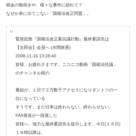
税金の散蒔きや、様々な事件に紛れて？
なぜか表に出てこない「国籍法改正問題」。
緊急拡散『国籍法改正案抗議行動』最終要請先は
【太郎会】会員へ (水間政憲)
2008-11-16 13:28:40
皆様、お疲れさまです。ニコニコ動画「国籍法抗議」
のチャンネル桜の
番組が、１日で２万数千アクセスになりダントツの一
位になっている
そうです。まだ日本は終わらない。終わらせない。
FAX発送が一段落した
皆様へ、強力な最終要請先を提示します。今日(１６日)
１８時以降は、