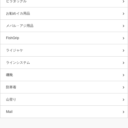
ヒラタックル
お勧めイカ用品
メバル・アジ用品
FishGrip
ライジャケ
ラインシステム
磯靴
防寒着
山登り
Mail