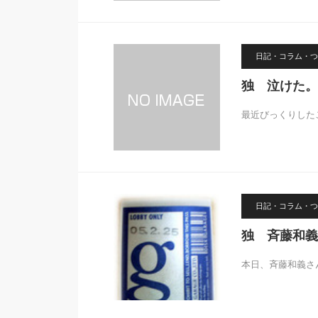
日記・コラム・つ
独 泣けた。
最近びっくりした
日記・コラム・つ
独 斉藤和義
本日、斉藤和義さ