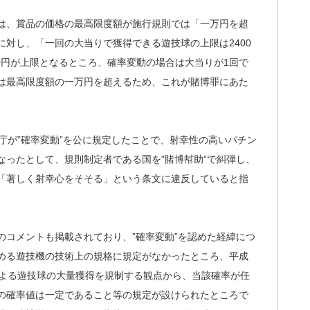
は、賞品の価格の最高限度額が施行規則では「一万円を超
対し、「一回の大当りで獲得できる遊技球の上限は2400
00円が上限となるところ、確率変動の場合は大当りが1回で
は最高限度額の一万円を超えるため、これが賭博罪にあた
庁が”確率変動”を公に規定したことで、射幸性の高いパチン
なったとして、規則制定者である国を”賭博幇助”で糾弾し、
「著しく射幸心をそそる」という条文に違反していると指
コメントも掲載されており、”確率変動”を認めた経緯につ
める遊技機の技術上の規格に規定がなかったところ、平成
による遊技球の大量獲得を規制する観点から、当該確率が任
の確率値は一定であること等の規定が設けられたところで