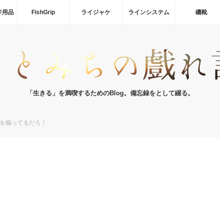
ジ用品
FishGrip
ライジャケ
ラインシステム
磯靴
「生きる」を満喫するためのBlog。備忘録をとして綴る。
を煽ってるだろ！