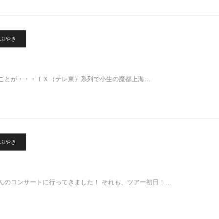
ぶやき
ことが・・・ＴＸ（テレ東）系列で小生の魔都上海…
ぶやき
んのコンサートに行ってきました！ それも、ツアー初日！…