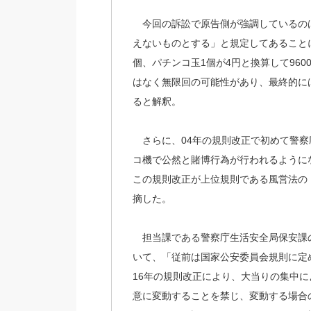
今回の訴訟で原告側が強調しているの
えないものとする」と規定してあることに
個、パチンコ玉1個が4円と換算して96
はなく無限回の可能性があり、最終的に
ると解釈。
さらに、04年の規則改正で初めて警察
コ機で公然と賭博行為が行われるように
この規則改正が上位規則である風営法の
摘した。
担当課である警察庁生活安全局保安課の
いて、「従前は国家公安委員会規則に定
16年の規則改正により、大当りの集中
意に変動することを禁じ、変動する場合