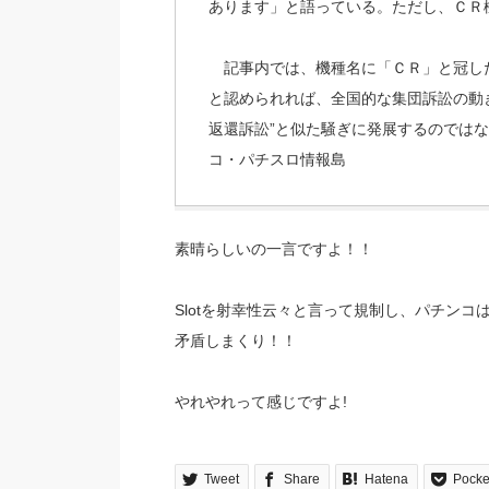
あります」と語っている。ただし、ＣＲ
記事内では、機種名に「ＣＲ」と冠し
と認められれば、全国的な集団訴訟の動
返還訴訟”と似た騒ぎに発展するのではな
コ・パチスロ情報島
素晴らしいの一言ですよ！！
Slotを射幸性云々と言って規制し、パチンコ
矛盾しまくり！！
やれやれって感じですよ!
Tweet
Share
Hatena
Pocke