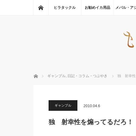
ホーム
ヒラタックル
お勧めイカ用品
メバル・ア
ホーム
ギャンブル
,
日記・コラム・つぶやき
独 射幸性
ギャンブル
2010.04.6
独 射幸性を煽ってるだろ！