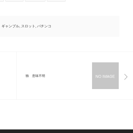
ギャンブル
,
スロット
,
パチンコ
独 意味不明