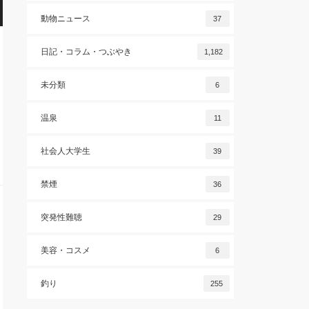
動物ニュース
37
日記・コラム・つぶやき
1,182
未分類
6
温泉
11
社会人大学生
39
禁煙
36
突発性難聴
29
美容・コスメ
6
釣り
255