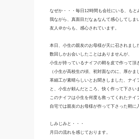
なぜか・・・毎日12時間も会社にいる、もと
我ながら、真面目だなぁなんて感心してしま
友人＠からも、感心されています。
本日、小生の親友のお母様が天に召されまし
数回しかお会いしたことはありませんが、
小生が持っているナイフの鞘を皮で作って頂
（小生が高校生の頃、初対面なのに、厚かま
革細工が素晴らしいとお聞きしました、ナイ
と、小生が頼んだところ、快く作って下さい
このナイフは小生を何度も救ってくれたナイ
自宅では親友のお母様が作って下さった鞘に
しみじみと・・・
月日の流れを感じております。