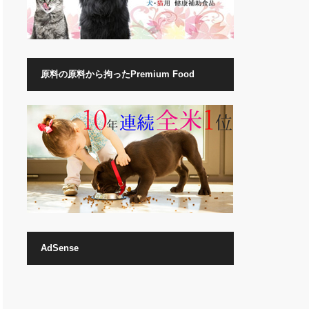
原料の原料から拘ったPremium Food
AdSense