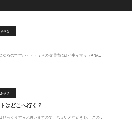
ぶやき
になるのですが・・・うちの洗濯槽には小生が前々（ANA…
ぶやき
トはどこへ行く？
はびっくりすると思いますので、ちょいと前置きを。 この…