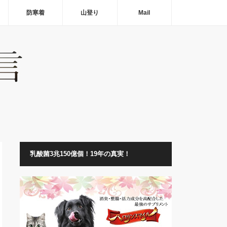
防寒着
山登り
Mail
乳酸菌3兆150億個！19年の真実！