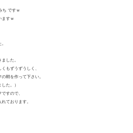
みち ですｗ
いますｗ
た。
きました。
しくもずうずうしく、
フの鞘を作って下さい。
ました。）
フですので、
入れております。