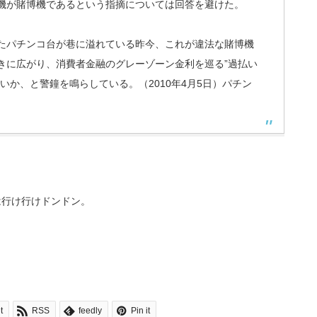
機が賭博機であるという指摘については回答を避けた。
たパチンコ台が巷に溢れている昨今、これが違法な賭博機
きに広がり、消費者金融のグレーゾーン金利を巡る”過払い
いか、と警鐘を鳴らしている。（2010年4月5日）パチン
は行け行けドンドン。
t
RSS
feedly
Pin it