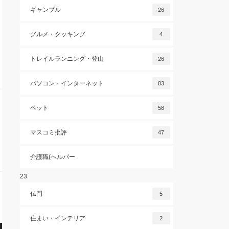
ギャンブル
26
グルメ・クッキング
4
トレイルランニング・登山
26
パソコン・インターネット
83
ペット
58
マスコミ批評
47
介護職(ヘルパー
23
仏門
5
住まい・インテリア
2