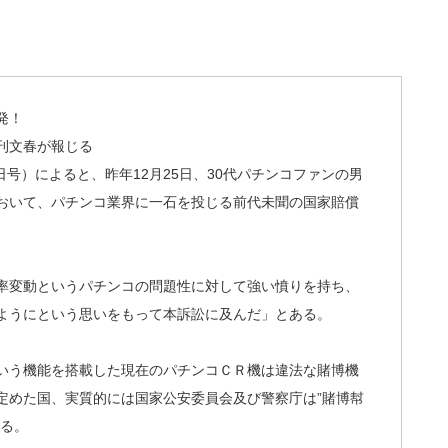
ッ発！
刊文春が報じる
日号）によると、昨年12月25日、30代パチンコファンの男
おいて、パチンコ業界に一石を投じる前代未聞の国家賠償
率変動というパチンコの問題性に対して強い憤りを持ち、
ようにという思いをもって本訴訟に及んだ」とある。
いう機能を搭載した現在のパチンコＣＲ機は違法な賭博機
定めた国、実質的には国家公安委員会及び警察庁は”賭博幇
いる。