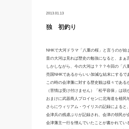
2013.01.13
独 初釣り
NHKで大河ドラマ「八重の桜」と言うのが始
昔の大河は見れば歴史の勉強になると、まぁ
しかしながら、今の大河は？？？今回の「八
売国NHKであるからいい加減な結末にするで
この時の会津藩に対する歴史観は様々である
（苦情は受け付けません）「松平容保」は頭
おまけに武器商人プロイセンに北海道を植民
さらにウィリアム・ウイリスの記録によると
会津兵の残虐ぶりが記録され、会津の領民が
会津藩主一行を憎んでいたことが書かれてい