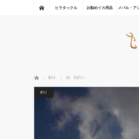
ホーム
ヒラタックル
お勧めイカ用品
メバル・ア
ホーム
釣り
独 初釣り
釣り