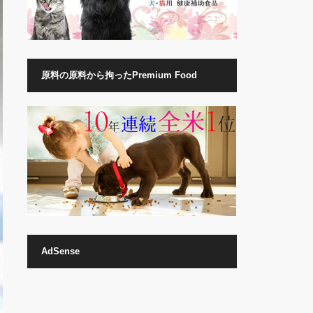
原料の原料から拘ったPremium Food
AdSense