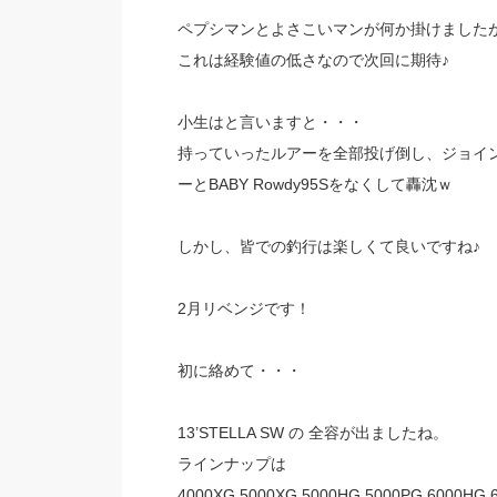
ペプシマンとよさこいマンが何か掛けました
これは経験値の低さなので次回に期待♪
小生はと言いますと・・・
持っていったルアーを全部投げ倒し、ジョインテッ
ーとBABY Rowdy95Sをなくして轟沈ｗ
しかし、皆での釣行は楽しくて良いですね♪
2月リベンジです！
初に絡めて・・・
13’STELLA SW の 全容が出ましたね。
ラインナップは
4000XG,5000XG,5000HG,5000PG,6000HG,