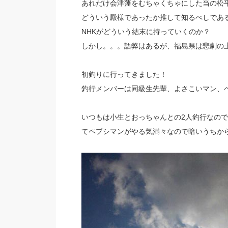
あれだけ会津藩をむちゃくちゃにした当の松
どういう殿様であったか推して知るべしであ
NHKがどういう結末に持っていくのか？
しかし。。。語弊はあるが、福島県は悲劇の
初釣りに行ってきました！
釣行メンバーは同級生先輩、よさこいマン、
いつもは小生とおっちゃんとの2人釣行なの
てペプシマンがやる気満々なので暗いうちか