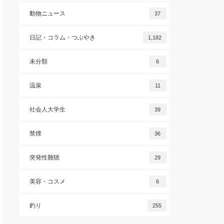
動物ニュース
37
日記・コラム・つぶやき
1,182
未分類
6
温泉
11
社会人大学生
39
禁煙
36
突発性難聴
29
美容・コスメ
6
釣り
255