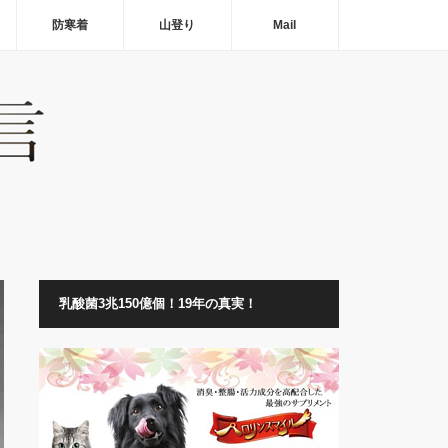
防寒着
山登り
Mail
乳酸菌3兆150億個！19年の真実！