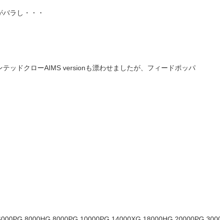
がバラし・・・
ドクローAIMS versionも漂わせましたが、フィードポッパ
6000PG,8000HG,8000PG,10000PG,14000XG,18000HG,20000PG,300