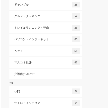
ギャンブル
26
グルメ・クッキング
4
トレイルランニング・登山
26
パソコン・インターネット
83
ペット
58
マスコミ批評
47
介護職(ヘルパー
23
仏門
5
住まい・インテリア
2