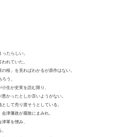
まったらしい。
言われていた。
重の桜」を見ればわかるが原作はない。
あろう。
が小生が史実を読む限り、
が悪かったとしか言いようがない。
地として売り渡そうとしている。
、会津藩政が腐敗にまみれ、
会津軍を憎み、
る。