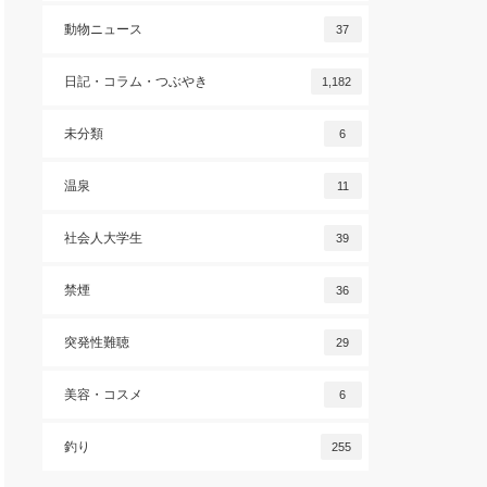
動物ニュース
37
日記・コラム・つぶやき
1,182
未分類
6
温泉
11
社会人大学生
39
禁煙
36
突発性難聴
29
美容・コスメ
6
釣り
255