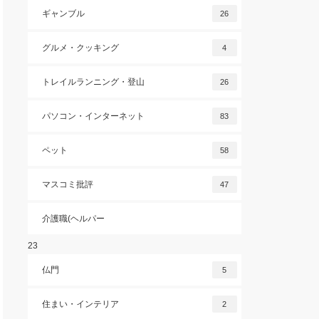
ギャンブル
26
グルメ・クッキング
4
トレイルランニング・登山
26
パソコン・インターネット
83
ペット
58
マスコミ批評
47
介護職(ヘルパー
23
仏門
5
住まい・インテリア
2