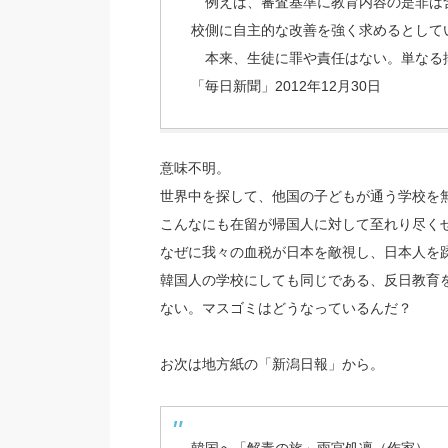
例えば、審査基準に教育内容の是非は
校側に自主的な改善を強く求めるとして
本来、生徒に罪や責任はない。単なる
「毎日新聞」2012年12月30日
意味不明。
世界中を探して、他国の子どもが通う学校を
こんなにも在留が帰国人に対して至れり尽く
なぜに我々の血税が日本を敵視し、日本人を
韓国人の学校にしても同じである、反日教育
ない。マスゴミはどうなっているんだ？
お次は地方紙の「新潟日報」から。