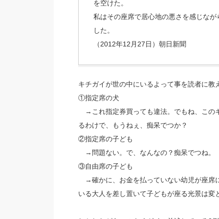
を空けた。
私はその座席で居心地の悪さを感じなが
した。
（2012年12月27日）朝日新聞
キチガイが世の中にいるよって事を読者に教
①指定席の犬
→これ指定券買っても違法。でもね、このキ
るわけで、もうねぇ、痴呆でつか？
②指定席の子ども
→問題ない。で、なんなの？痴呆でつね。
③自由席の子ども
→確かに、お金を払っていない幼児が座席に
いる大人を差し置いて子どもが座る光景は変