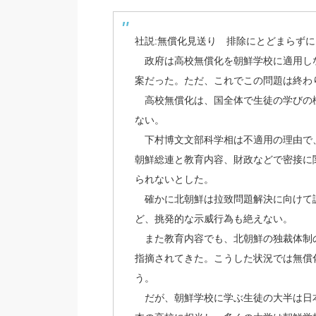
社説:無償化見送り 排除にとどまらずに
政府は高校無償化を朝鮮学校に適用し
案だった。ただ、これでこの問題は終わ
高校無償化は、国全体で生徒の学びの
ない。
下村博文文部科学相は不適用の理由で
朝鮮総連と教育内容、財政などで密接に
られないとした。
確かに北朝鮮は拉致問題解決に向けて
ど、挑発的な示威行為も絶えない。
また教育内容でも、北朝鮮の独裁体制
指摘されてきた。こうした状況では無償
う。
だが、朝鮮学校に学ぶ生徒の大半は日