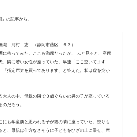
聞」の記事から。
無職 河村 吏 （静岡市葵区 ６３）
両に移ってみた。ここも満席だったが、 ふと見ると、座席
犬。隣に若い女性が座っていた。早速「ここ空いてます
、「指定席券を買ってあります」と答えた。私は虚を突か
る大人の中、母親の隣で３歳ぐらいの男の子が座っている
るのだろう。
こにも学童前と思われる子が親の隣に座っていた。懲りも
ると、母親は仕方なさそうに子どもをひざの上に乗せ、席