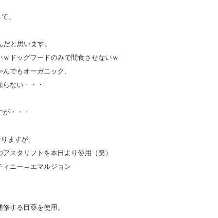
して、
きなんだと思います。
いｗドッグフードのみで間食させないｗ
かんでもオーガニック、
知らない・・・
すが・・・
ておりますが、
のアスタリフトを本日より使用（笑）
ティニー→エマルジョン
補修する目薬を使用。