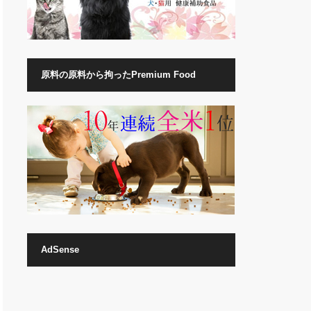
原料の原料から拘ったPremium Food
AdSense