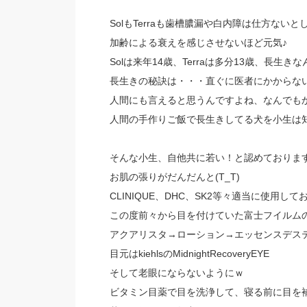
SolもTerraも歯槽膿漏や白内障は仕方ないと
加齢による衰えを感じさせないほど元気♪
Solは来年14歳、Terraは多分13歳、長生
長生きの秘訣は・・・直ぐに医者にかからな
人間にも言えると思うんですよね、なんでも
人間の手作りご飯で長生きしてる犬を小生は
そんな小生、自他共に若い！と認めておりま
お肌の張りがだんだんと(T_T)
CLINIQUE、DHC、SK2等々適当に使用し
この度前々から目を付けていた富士フイルム
アクアリスタ→ローション→エッセンスデス
目元はkiehlsのMidnightRecoveryEYE
そして老眼にならないようにｗ
ビタミン目薬で目を洗浄して、寝る前に目を