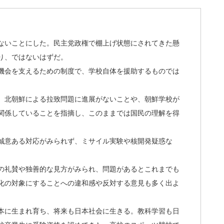
ないことにした。民主党政権で棚上げ状態にされてきた懸
り、ではないはずだ。
機会を支えるための制度で、学校自体を援助するものでは
、北朝鮮による拉致問題に進展がないことや、朝鮮学校が
関係していることを指摘し、このままでは国民の理解を得
誠意ある対応がみられず、ミサイル実験や核開発疑惑な
の礼賛や独善的な見方がみられ、問題があるとこれまでも
化の対象にすることへの違和感や反対する意見も多く出よ
本に生まれ育ち、将来も日本社会に生きる。教科学習も日