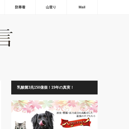
防寒着
山登り
Mail
乳酸菌3兆150億個！19年の真実！