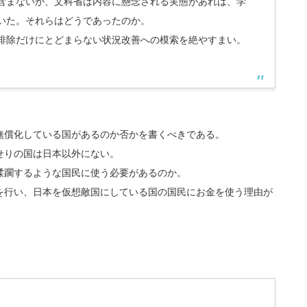
含まないが、文科省は内容に懸念される実態があれば、学
いた。それらはどうであったのか。
排除だけにとどまらない状況改善への模索を絶やすまい。
無償化している国があるのか否かを書くべきである。
せりの国は日本以外にない。
蹂躙するような国民に使う必要があるのか。
を行い、日本を仮想敵国にしている国の国民にお金を使う理由が