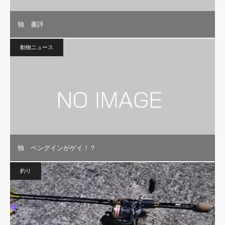
独 書評
動物ニュース
独 ペングインがゲイ！？
釣り