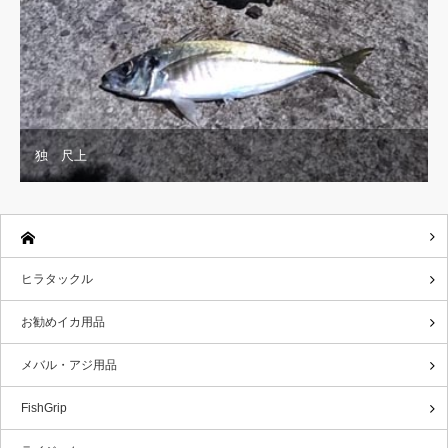
独 尺上
ヒラタックル
お勧めイカ用品
メバル・アジ用品
FishGrip