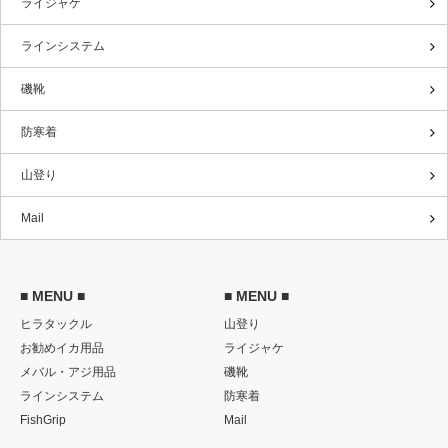
ライジャケ
ラインシステム
磯靴
防寒着
山登り
Mail
■ MENU ■
■ MENU ■
ヒラタックル
山登り
お勧めイカ用品
ライジャケ
メバル・アジ用品
磯靴
ラインシステム
防寒着
FishGrip
Mail