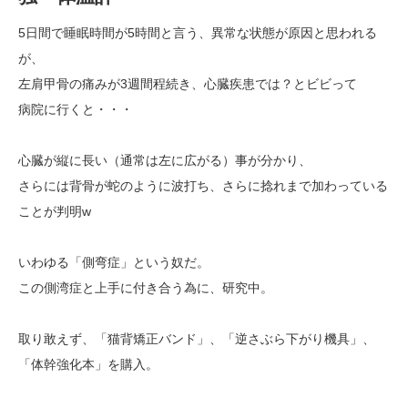
5日間で睡眠時間が5時間と言う、異常な状態が原因と思われる
が、
左肩甲骨の痛みが3週間程続き、心臓疾患では？とビビって
病院に行くと・・・
心臓が縦に長い（通常は左に広がる）事が分かり、
さらには背骨が蛇のように波打ち、さらに捻れまで加わっている
ことが判明w
いわゆる「側弯症」という奴だ。
この側湾症と上手に付き合う為に、研究中。
取り敢えず、「猫背矯正バンド」、「逆さぶら下がり機具」、
「体幹強化本」を購入。