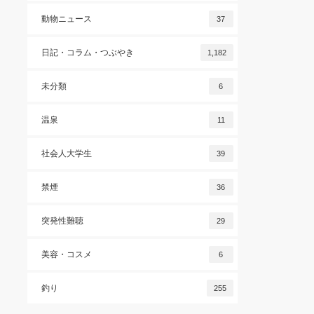
動物ニュース
37
日記・コラム・つぶやき
1,182
未分類
6
温泉
11
社会人大学生
39
禁煙
36
突発性難聴
29
美容・コスメ
6
釣り
255