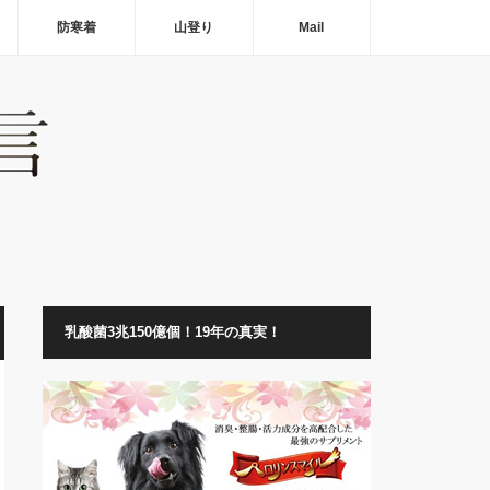
防寒着
山登り
Mail
乳酸菌3兆150億個！19年の真実！