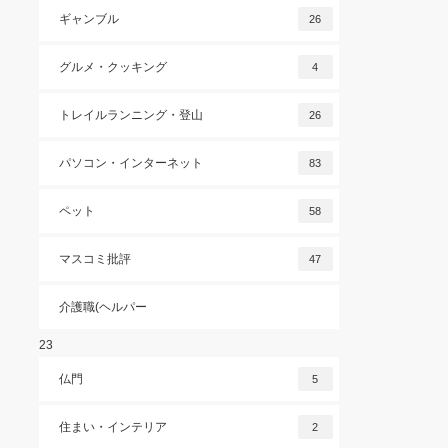
ギャンブル
26
グルメ・クッキング
4
トレイルランニング・登山
26
パソコン・インターネット
83
ペット
58
マスコミ批評
47
介護職(ヘルパー
23
仏門
5
住まい・インテリア
2