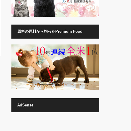
原料の原料から拘ったPremium Food
AdSense