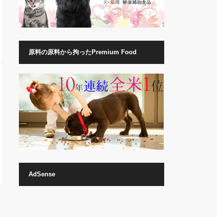
原料の原料から拘ったPremium Food
AdSense