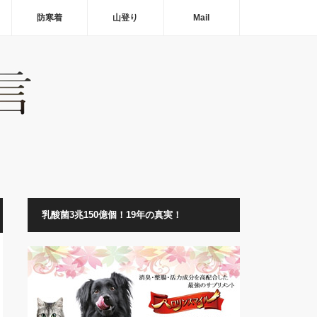
防寒着
山登り
Mail
乳酸菌3兆150億個！19年の真実！