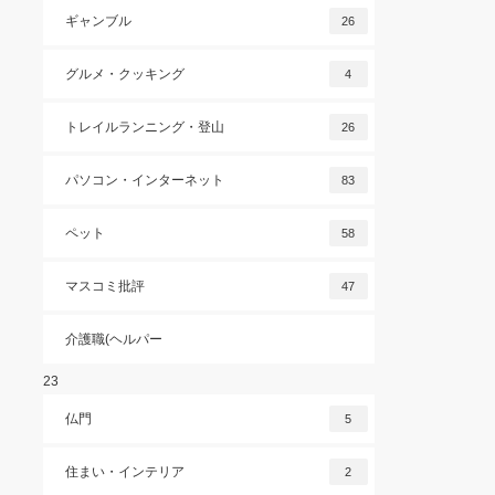
ギャンブル
26
グルメ・クッキング
4
トレイルランニング・登山
26
パソコン・インターネット
83
ペット
58
マスコミ批評
47
介護職(ヘルパー
23
仏門
5
住まい・インテリア
2