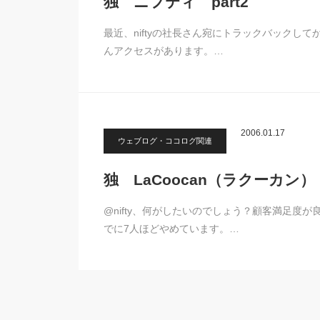
独 ニフティ part2
最近、niftyの社長さん宛にトラックバックしてから
んアクセスがあります。…
2006.01.17
ウェブログ・ココログ関連
独 LaCoocan（ラクーカン）
@nifty、何がしたいのでしょう？顧客満足度が
でに7人ほどやめています。…