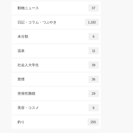
動物ニュース
37
日記・コラム・つぶやき
1,182
未分類
6
温泉
11
社会人大学生
39
禁煙
36
突発性難聴
29
美容・コスメ
6
釣り
255