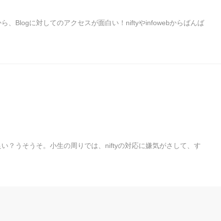
、Blogに対してのアクセスが面白い！niftyやinfowebからばんば
良い？うそうそ。小生の周りでは、niftyの対応に嫌気がさして、す