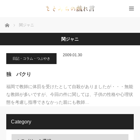
ホーム
関ジャニ
関ジャニ
2009.01.30
日記・コラム・つぶやき
独 パクり
福岡で教師に体罰を受けたとして自殺がありましたが・・・無能
な教師が多いですが、今回の件に関しては、子供の性格や心理状
態を考慮し指導できなかった親にも教師…
Category