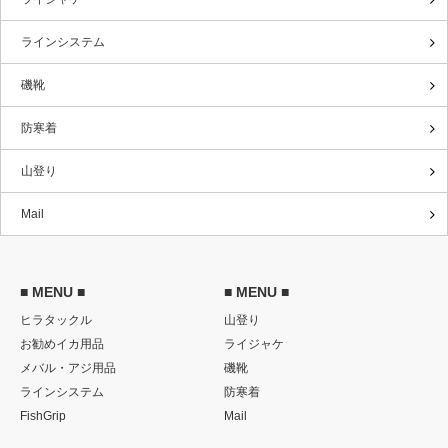
ラインシステム
磯靴
防寒着
山登り
Mail
■ MENU ■
■ MENU ■
ヒラタックル
山登り
お勧めイカ用品
ライジャケ
メバル・アジ用品
磯靴
ラインシステム
防寒着
FishGrip
Mail