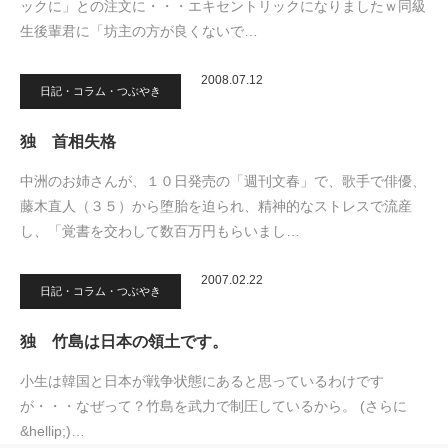
ックに」との注文に・・・エキセントリックになりましたｗ同級
生後輩君に「坊主の方が良くないで…
2008.07.12
日記・コラム・つぶやき
独 首相失格
中洲のお姉さんが、１０日発売の「週刊文春」で、歌手で俳優、
藤木直人（３５）から堕胎を迫られ、精神的なストレスで流産
し、「覚書を交わして数百万円もらいまし…
2007.02.22
日記・コラム・つぶやき
独 竹島は日本の領土です。
小生は韓国と日本が戦争状態にあると思っているわけです
が・・・なぜって？竹島を武力で制圧しているから。 (さらに
&hellip;)…