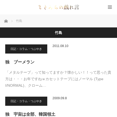
ホーム
竹島
竹島
2011.08.10
日記・コラム・つぶやき
独 ブーメラン
「メタルテープ」って知ってますか？懐かしい！！って思った貴
方は・・・お年ですねｗカセットテープにはノーマル (Type
I/NORMAL)、クローム…
2009.09.8
日記・コラム・つぶやき
独 宇宙は全部、韓国領土