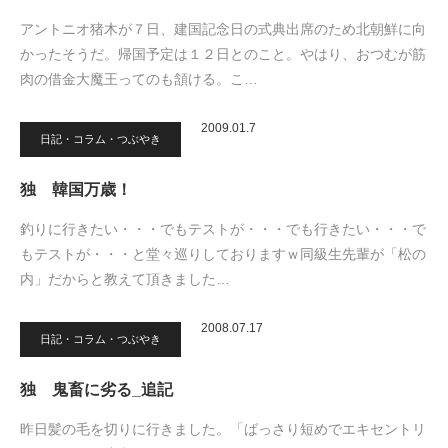
アントニオ猪木が７日、建国記念日の式典出席のため北朝鮮に向
かったそうだ。帰国予定は１２日とのこと。やはり、おつむが筋
肉の借金大魔王ってのも頷ける。こ…
2009.01.7
日記・コラム・つぶやき
独 韓国万歳！
釣りに行きたい・・・でもテストが・・・でも行きたい・・・で
もテストが・・・と堂々巡りしておりますｗ同級生先輩が「松の
内」だからと教えて頂きました…
2008.07.17
日記・コラム・つぶやき
独 鬼畜に劣る_追記
昨日髪の毛を切りに行きました。「ばっさり短めでエキセントリ