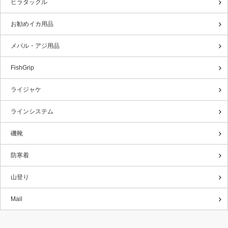
ヒラタックル
お勧めイカ用品
メバル・アジ用品
FishGrip
ライジャケ
ラインシステム
磯靴
防寒着
山登り
Mail