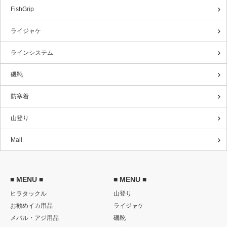
FishGrip
ライジャケ
ラインシステム
磯靴
防寒着
山登り
Mail
■ MENU ■
■ MENU ■
ヒラタックル
山登り
お勧めイカ用品
ライジャケ
メバル・アジ用品
磯靴