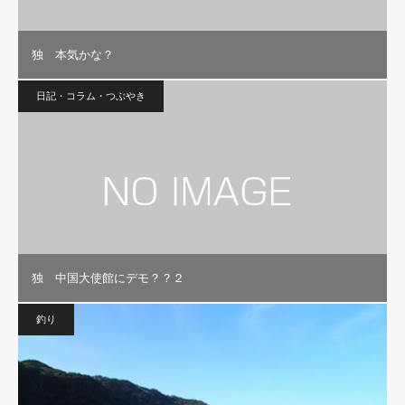
独 本気かな？
日記・コラム・つぶやき
独 中国大使館にデモ？？２
釣り