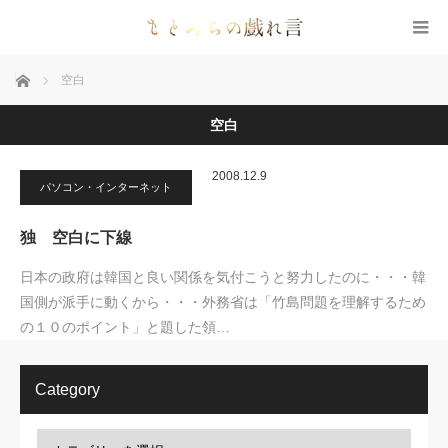
ホーム
空白
空白
2008.12.9
パソコン・インターネット
独 空白に下線
日本の政府は韓国と良い関係を気付こうと努力したのに・・・韓
国側が派手に動くから・・・外務省は「竹島問題を理解するため
の１０のポイント」と題した領…
Category