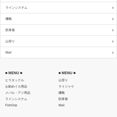
ラインシステム
磯靴
防寒着
山登り
Mail
■ MENU ■
■ MENU ■
ヒラタックル
山登り
お勧めイカ用品
ライジャケ
メバル・アジ用品
磯靴
ラインシステム
防寒着
FishGrip
Mail