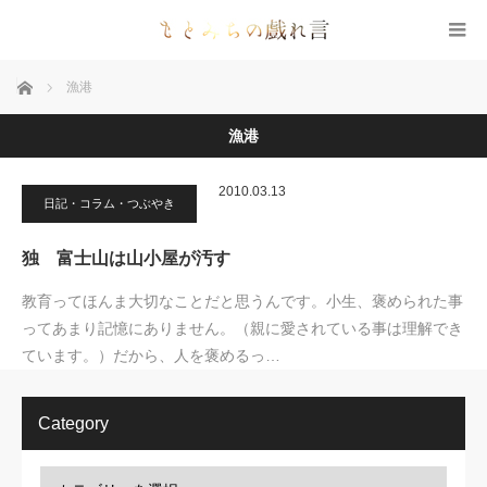
ホーム
漁港
漁港
2010.03.13
日記・コラム・つぶやき
独 富士山は山小屋が汚す
教育ってほんま大切なことだと思うんです。小生、褒められた事
ってあまり記憶にありません。（親に愛されている事は理解でき
ています。）だから、人を褒めるっ…
Category