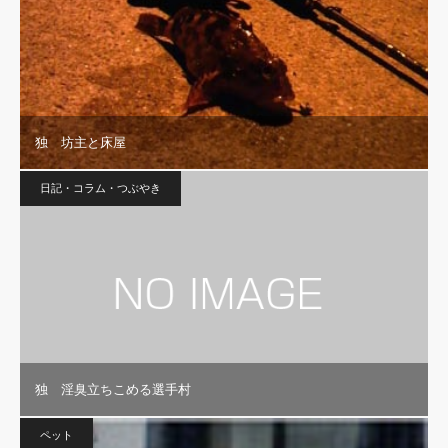
独 坊主と床屋
日記・コラム・つぶやき
独 淫臭立ちこめる選手村
ペット