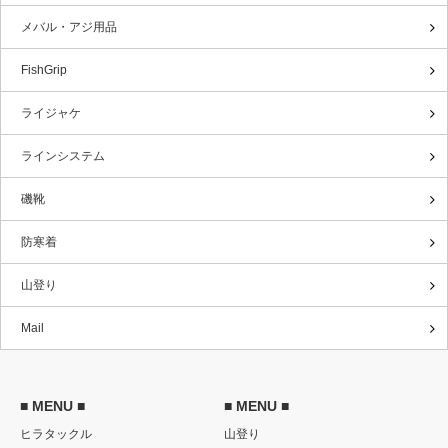
メバル・アジ用品
FishGrip
ライジャケ
ラインシステム
磯靴
防寒着
山登り
Mail
■ MENU ■
■ MENU ■
ヒラタックル
山登り