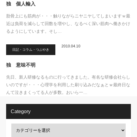
独 個人輸入
肋骨上にも筋肉が・・・触りながらニヤニヤしてしまいますｗ最
近は負荷を減らして回数を増やし、なるべく深い筋肉へ働きかけ
るようにしています。そし…
2010.04.10
日記・コラム・つぶやき
独 意味不明
先日、新人研修なるものに行ってきました。有名な研修会社らし
いのですが・・・心理学を利用した刷り込みだなぁとｗ最終日な
んて泣きまくってる人が多数。おいら一…
Category