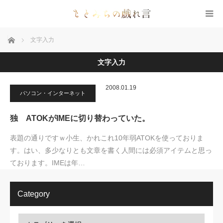
ホーム
文字入力
文字入力
2008.01.19
パソコン・インターネット
独 ATOKがIMEに切り替わっていた。
表題の通りですｗ小生、かれこれ10年弱ATOKを使っておりま
す。はい、多少なりとも文章を書く人間には必須アイテムと思っ
ております。IMEは年…
Category