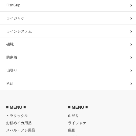
FishGrip
ライジャケ
ラインシステム
磯靴
防寒着
山登り
Mail
■ MENU ■
■ MENU ■
ヒラタックル
山登り
お勧めイカ用品
ライジャケ
メバル・アジ用品
磯靴