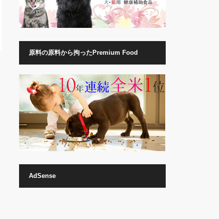
原料の原料から拘ったPremium Food
AdSense