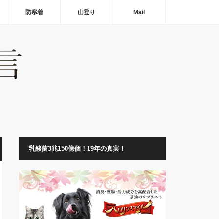
防寒着
山登り
Mail
乳酸菌3兆150億個！19年の真実！