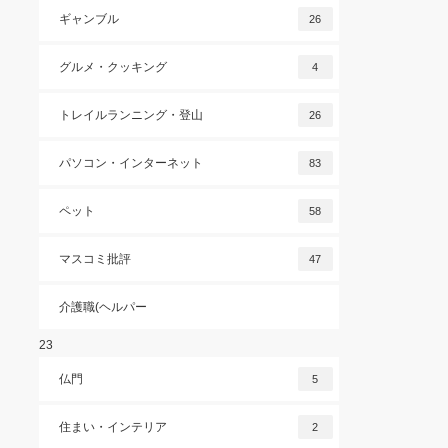
ギャンブル
26
グルメ・クッキング
4
トレイルランニング・登山
26
パソコン・インターネット
83
ペット
58
マスコミ批評
47
介護職(ヘルパー
23
仏門
5
住まい・インテリア
2