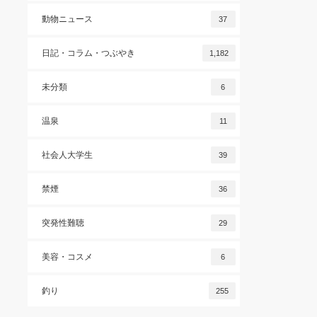
動物ニュース
37
日記・コラム・つぶやき
1,182
未分類
6
温泉
11
社会人大学生
39
禁煙
36
突発性難聴
29
美容・コスメ
6
釣り
255