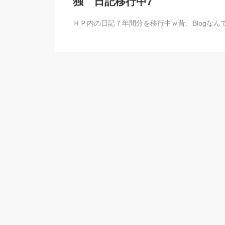
独 日記移行中7
ＨＰ内の日記７年間分を移行中ｗ昔、Blogなんてな