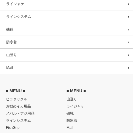
ライジャケ
ラインシステム
磯靴
防寒着
山登り
Mail
■ MENU ■
■ MENU ■
ヒラタックル
山登り
お勧めイカ用品
ライジャケ
メバル・アジ用品
磯靴
ラインシステム
防寒着
FishGrip
Mail