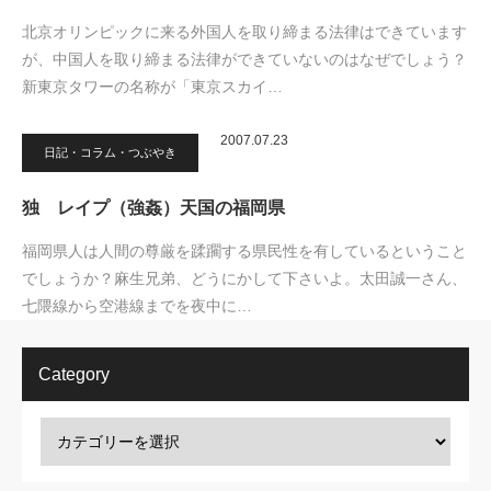
北京オリンピックに来る外国人を取り締まる法律はできています
が、中国人を取り締まる法律ができていないのはなぜでしょう？
新東京タワーの名称が「東京スカイ…
2007.07.23
日記・コラム・つぶやき
独 レイプ（強姦）天国の福岡県
福岡県人は人間の尊厳を蹂躙する県民性を有しているということ
でしょうか？麻生兄弟、どうにかして下さいよ。太田誠一さん、
七隈線から空港線までを夜中に…
Category