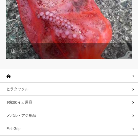
独 タコ！！
ヒラタックル
お勧めイカ用品
メバル・アジ用品
FishGrip