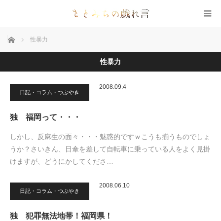
ホーム
性暴力
性暴力
2008.09.4
日記・コラム・つぶやき
独 福岡って・・・
しかし、反麻生の面々・・・魅惑的ですｗこうも揃うものでしょ
うか？さいきん、日傘を差して自転車に乗っている人をよく見掛
けますが、どうにかしてくださ…
2008.06.10
日記・コラム・つぶやき
独 犯罪無法地帯！福岡県！