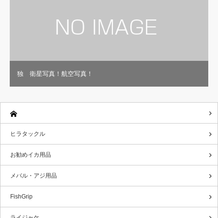
独 衛星写真！航空写真！
ヒラタックル
お勧めイカ用品
メバル・アジ用品
FishGrip
ライジャケ