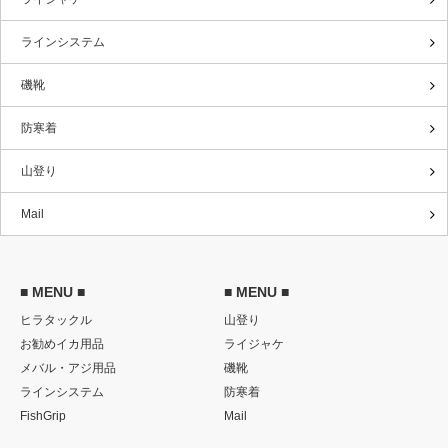
ラインシステム
磯靴
防寒着
山登り
Mail
■ MENU ■
■ MENU ■
ヒラタックル
山登り
お勧めイカ用品
ライジャケ
メバル・アジ用品
磯靴
ラインシステム
防寒着
FishGrip
Mail