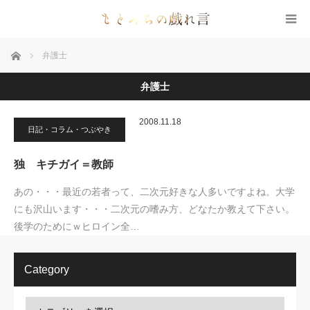
ホーム
弁護士
弁護士
2008.11.18
日記・コラム・つぶやき
独 キチガイ＝教師
あの・・・最近の若者って、二次元好きな人多いですよね。大学
にも沢山います・・・二次元の嗜み方、どなたか教えて下さい。
後学のためにｗヒロイン全…
Category