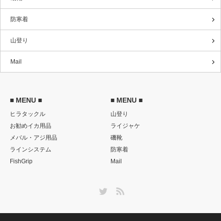
防寒着
山登り
Mail
■ MENU ■
■ MENU ■
ヒラタックル
山登り
お勧めイカ用品
ライジャケ
メバル・アジ用品
磯靴
ラインシステム
防寒着
FishGrip
Mail
Twitter
RSS