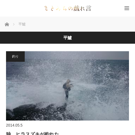
ホーム
平鱸
平鱸
釣り
2014.05.5
独 ヒラスズキが釣れた