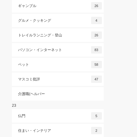
ギャンブル
26
グルメ・クッキング
4
トレイルランニング・登山
26
パソコン・インターネット
83
ペット
58
マスコミ批評
47
介護職(ヘルパー
23
仏門
5
住まい・インテリア
2