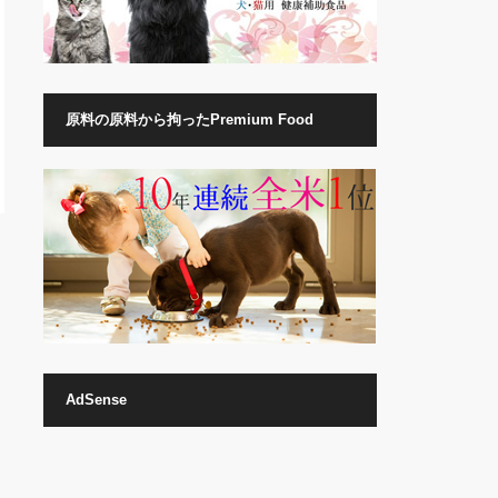
原料の原料から拘ったPremium Food
AdSense