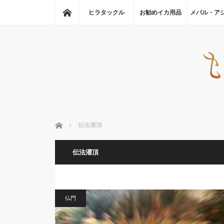
ホーム
ヒラタックル
お勧めイカ用品
メバル・ア
ホーム
伝法灌頂
伝法灌頂
仏門