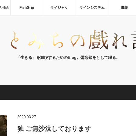
ジ用品
FishGrip
ライジャケ
ラインシステム
磯靴
「生きる」を満喫するためのBlog。備忘録をとして綴る。
2020.03.27
独 ご無沙汰しております