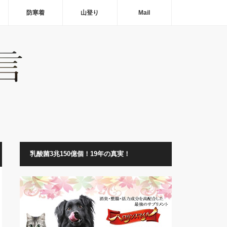
防寒着
山登り
Mail
乳酸菌3兆150億個！19年の真実！