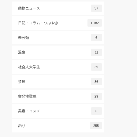
動物ニュース
37
日記・コラム・つぶやき
1,182
未分類
6
温泉
11
社会人大学生
39
禁煙
36
突発性難聴
29
美容・コスメ
6
釣り
255