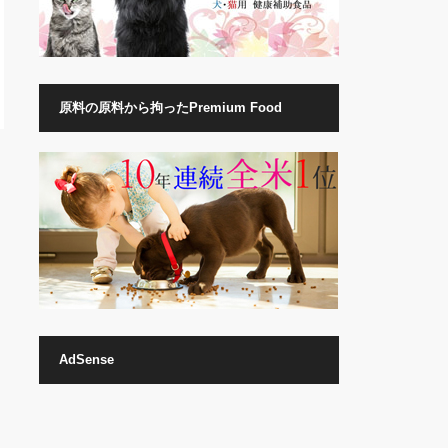
原料の原料から拘ったPremium Food
AdSense