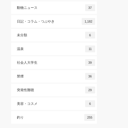
動物ニュース
37
日記・コラム・つぶやき
1,182
未分類
6
温泉
11
社会人大学生
39
禁煙
36
突発性難聴
29
美容・コスメ
6
釣り
255