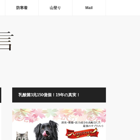
防寒着
山登り
Mail
乳酸菌3兆150億個！19年の真実！