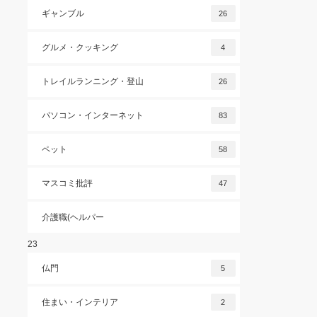
ギャンブル
26
グルメ・クッキング
4
トレイルランニング・登山
26
パソコン・インターネット
83
ペット
58
マスコミ批評
47
介護職(ヘルパー
23
仏門
5
住まい・インテリア
2