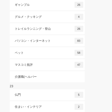
ギャンブル
26
グルメ・クッキング
4
トレイルランニング・登山
26
パソコン・インターネット
83
ペット
58
マスコミ批評
47
介護職(ヘルパー
23
仏門
5
住まい・インテリア
2