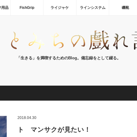
ジ用品
FishGrip
ライジャケ
ラインシステム
磯靴
「生きる」を満喫するためのBlog。備忘録をとして綴る。
2018.04.30
ト マンサクが見たい！