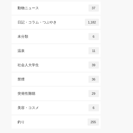
動物ニュース
37
日記・コラム・つぶやき
1,182
未分類
6
温泉
11
社会人大学生
39
禁煙
36
突発性難聴
29
美容・コスメ
6
釣り
255