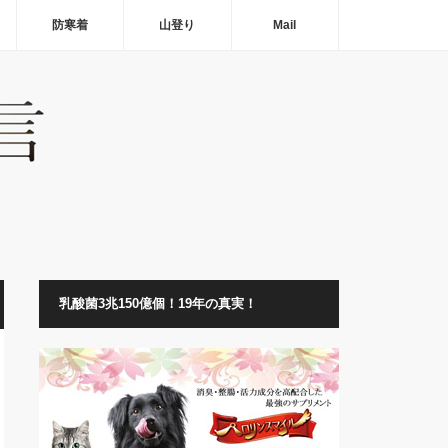
防寒着
山登り
Mail
乳酸菌3兆150億個！19年の真実！