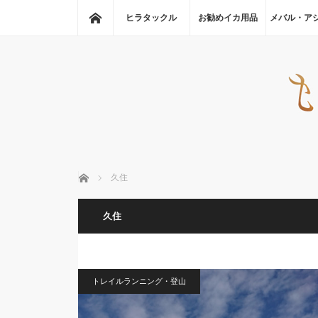
ホーム
ヒラタックル
お勧めイカ用品
メバル・ア
ホーム
久住
久住
トレイルランニング・登山