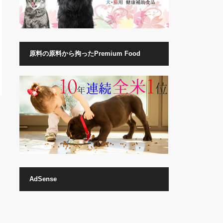
原料の原料から拘ったPremium Food
AdSense