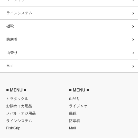
ラインシステム
磯靴
防寒着
山登り
Mail
■ MENU ■
■ MENU ■
ヒラタックル
山登り
お勧めイカ用品
ライジャケ
メバル・アジ用品
磯靴
ラインシステム
防寒着
FishGrip
Mail