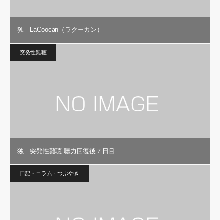
独 LaCoocan（ラクーカン）
突発性難聴
独 突発性難聴 聴力回復後７日目
日記・コラム・つぶやき