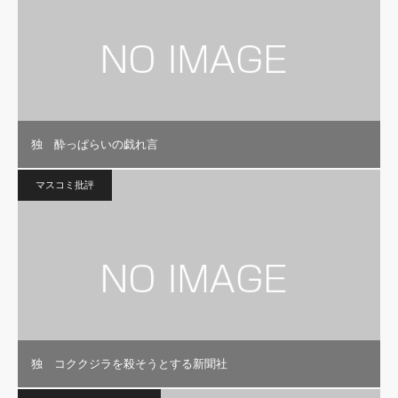
独 酔っぱらいの戯れ言
マスコミ批評
独 コククジラを殺そうとする新聞社