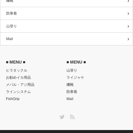
磯靴
防寒着
山登り
Mail
■ MENU ■
■ MENU ■
ヒラタックル
山登り
お勧めイカ用品
ライジャケ
メバル・アジ用品
磯靴
ラインシステム
防寒着
FishGrip
Mail
Twitter
RSS