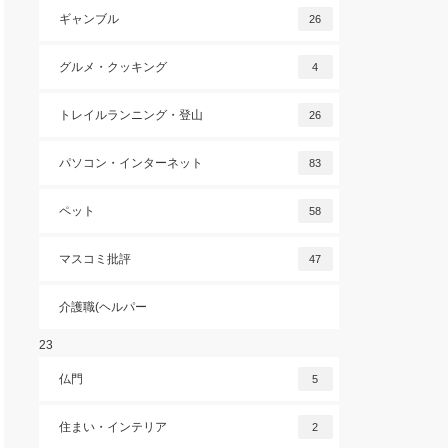
ギャンブル
26
グルメ・クッキング
4
トレイルランニング・登山
26
パソコン・インターネット
83
ペット
58
マスコミ批評
47
介護職(ヘルパー
23
仏門
5
住まい・インテリア
2