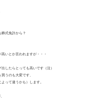
・
お葬式免許から？
が高いとか言われますが・・・
グ出したらとっても高いです（泣）
を買うのも大変です、
によって違うかも）します。
が、