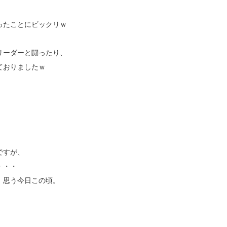
ったことにビックリｗ
リーダーと闘ったり、
ておりましたｗ
ですが、
・・・
、思う今日この頃。
。