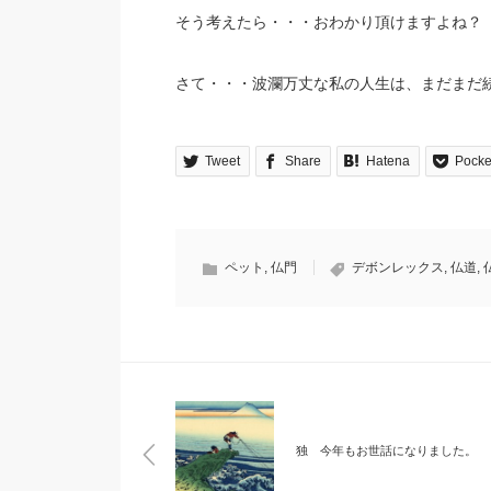
そう考えたら・・・おわかり頂けますよね？
さて・・・波瀾万丈な私の人生は、まだまだ
Tweet
Share
Hatena
Pocke
ペット
,
仏門
デボンレックス
,
仏道
,
独 今年もお世話になりました。