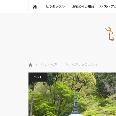
ホーム
ヒラタックル
お勧めイカ用品
メバル・ア
ホーム
ペット
,
仏門
独 仏門の入口に立つ
ペット