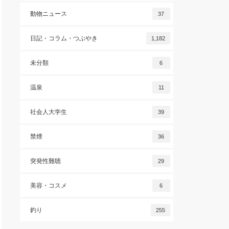
動物ニュース
37
日記・コラム・つぶやき
1,182
未分類
6
温泉
11
社会人大学生
39
禁煙
36
突発性難聴
29
美容・コスメ
6
釣り
255