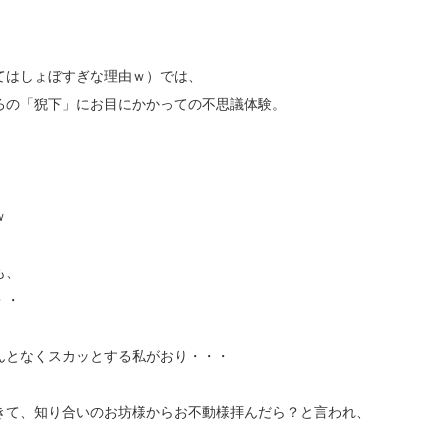
てはしょぼすぎな理由ｗ）では、
ろの「猊下」にお目にかかっての不思議体験。
ｗ
も、
・・
んとなくスカッとする私がおり・・・
きて、知り合いのお坊様からお不動様拝んだら？と言われ、