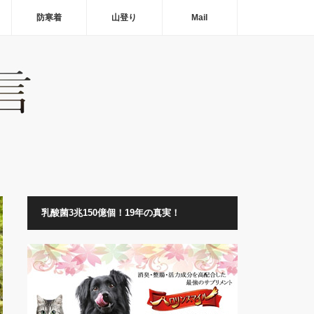
防寒着
山登り
Mail
乳酸菌3兆150億個！19年の真実！