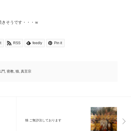
続きそうです・・・ｗ
t
RSS
feedly
Pin it
仏門
,
密教
,
猫
,
真言宗
独 ご無沙汰しております