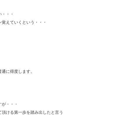
い・・・
ン覚えていくという・・・
普通に得度します。
すが・・・
て頂ける第一歩を踏み出したと言う