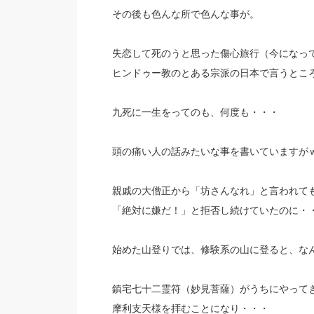
その後も色んな所で色んな事が。
失恋して死のうと思った傷心旅行（今になっ
ヒンドゥー教のとある宗派の日本で言うとこ
九死に一生をってのも、何度も・・・
頭の痛い人の話みたいな事を書いていますが
親戚の大僧正から「坊さんなれ」と言われて
「絶対に嫌だ！」と拒否し続けていたのに・
始めた山登りでは、修験系の山に登ると、な
鎮宅七十二霊符（妙見菩薩）がうちにやって
摩利支天様を拝むことになり・・・