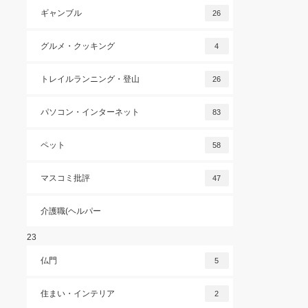
ギャンブル
26
グルメ・クッキング
4
トレイルランニング・登山
26
パソコン・インターネット
83
ペット
58
マスコミ批評
47
介護職(ヘルパー
23
仏門
5
住まい・インテリア
2