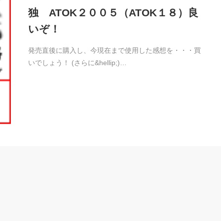
独 ATOK２００５（ATOK１８）良
いぞ！
発売直後に購入し、今現在まで使用した感想を・・・買
いでしょう！ (さらに&hellip;)…