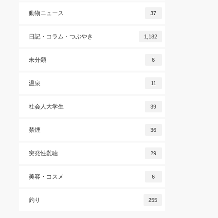
動物ニュース
37
日記・コラム・つぶやき
1,182
未分類
6
温泉
11
社会人大学生
39
禁煙
36
突発性難聴
29
美容・コスメ
6
釣り
255