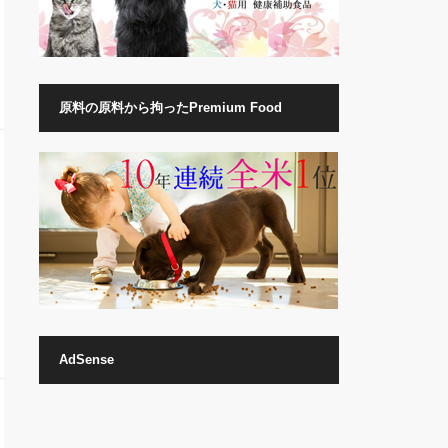
原料の原料から拘ったPremium Food
AdSense