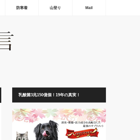
防寒着
山登り
Mail
乳酸菌3兆150億個！19年の真実！