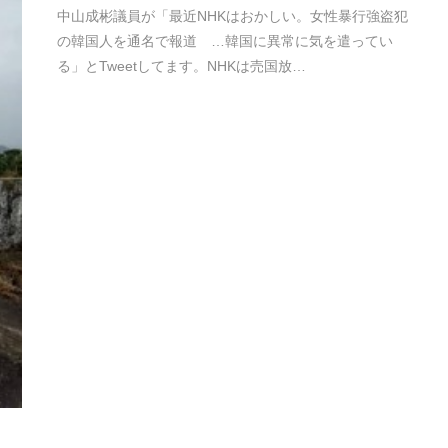
中山成彬議員が「最近NHKはおかしい。女性暴行強盗犯
の韓国人を通名で報道 …韓国に異常に気を遣ってい
る」とTweetしてます。NHKは売国放…