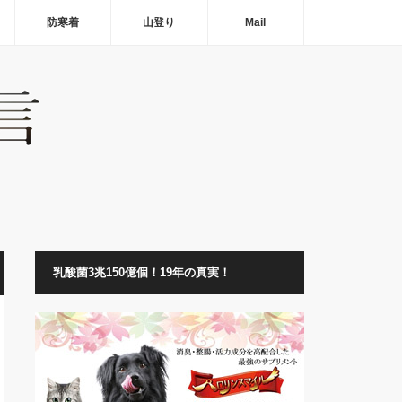
防寒着
山登り
Mail
乳酸菌3兆150億個！19年の真実！