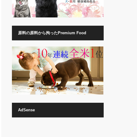
原料の原料から拘ったPremium Food
AdSense