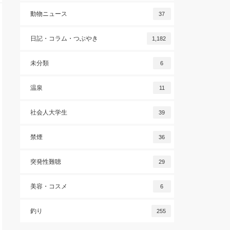
動物ニュース
37
日記・コラム・つぶやき
1,182
未分類
6
温泉
11
社会人大学生
39
禁煙
36
突発性難聴
29
美容・コスメ
6
釣り
255