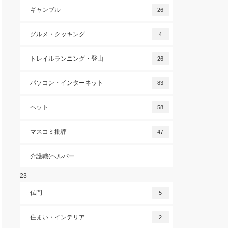
ギャンブル
26
グルメ・クッキング
4
トレイルランニング・登山
26
パソコン・インターネット
83
ペット
58
マスコミ批評
47
介護職(ヘルパー
23
仏門
5
住まい・インテリア
2