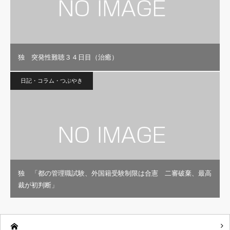
独 突発性難聴３４日目（治癒）
日記・コラム・つぶやき
独 「都の管理職試験、外国籍受験制限は合憲 二審破棄、最高
裁が初判断」