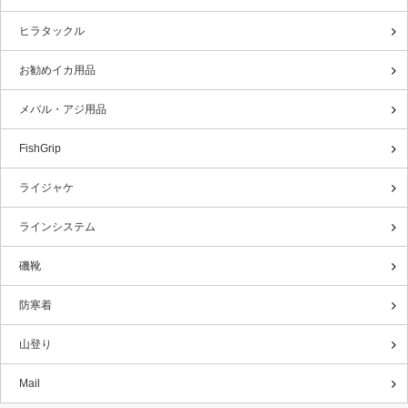
ヒラタックル
お勧めイカ用品
メバル・アジ用品
FishGrip
ライジャケ
ラインシステム
磯靴
防寒着
山登り
Mail